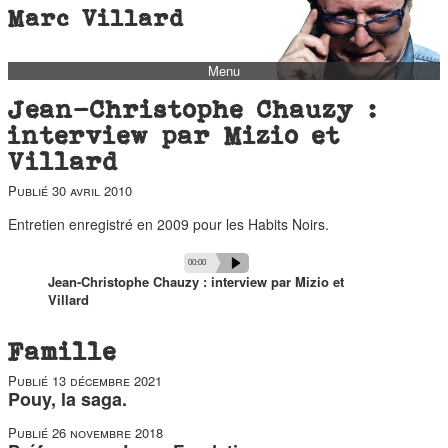
Marc Villard
Menu
bio
Jean-Christophe Chauzy :
biblio
interview par Mizio et
Villard
filmo
Publié
30 avril 2010
barbès
music
Entretien enregistré en 2009 pour les Habits Noirs.
autofiction
Audio
Total
Current
00:00
00:00
Player
duration
time
Jean-Christophe Chauzy : interview par Mizio et
interviews
Villard
polaroid
Famille
famille
Publié
13 décembre 2021
blog
Pouy, la saga.
short stories
Publié
26 novembre 2018