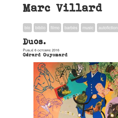
Marc Villard
bio
biblio
filmo
barbès
music
autofiction
Duos.
Publié
6 octobre 2016
Gérard Guyomard