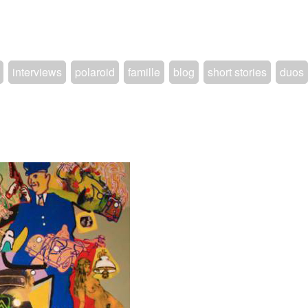
interviews
polaroid
famille
blog
short stories
duos