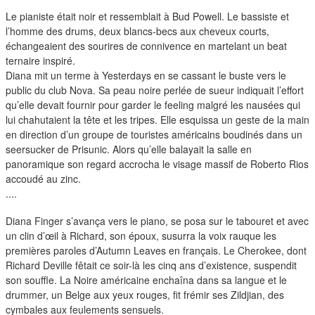
duos
Le pianiste était noir et ressemblait à Bud Powell. Le bassiste et
l’homme des drums, deux blancs-becs aux cheveux courts,
échangeaient des sourires de connivence en martelant un beat
ternaire inspiré.
Diana mit un terme à Yesterdays en se cassant le buste vers le
public du club Nova. Sa peau noire perlée de sueur indiquait l’effort
qu’elle devait fournir pour garder le feeling malgré les nausées qui
lui chahutaient la tête et les tripes. Elle esquissa un geste de la main
en direction d’un groupe de touristes américains boudinés dans un
seersucker de Prisunic. Alors qu’elle balayait la salle en
panoramique son regard accrocha le visage massif de Roberto Rios
accoudé au zinc.
....
Diana Finger s’avança vers le piano, se posa sur le tabouret et avec
un clin d’œil à Richard, son époux, susurra la voix rauque les
premières paroles d’Autumn Leaves en français. Le Cherokee, dont
Richard Deville fêtait ce soir-là les cinq ans d’existence, suspendit
son souffle. La Noire américaine enchaîna dans sa langue et le
drummer, un Belge aux yeux rouges, fit frémir ses Zildjian, des
cymbales aux feulements sensuels.