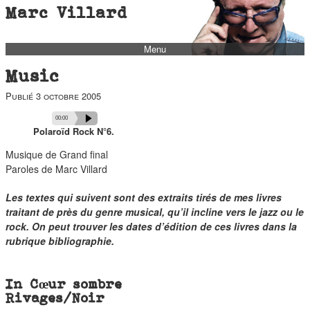
Marc Villard
Menu
bio
Music
biblio
Publié
3 octobre 2005
filmo
Audio
Total
Current
00:00
00:00
Player
duration
time
Polaroïd Rock N°6.
barbès
Musique de Grand final
music
Paroles de Marc Villard
autofiction
Les textes qui suivent sont des extraits tirés de mes livres
interviews
traitant de près du genre musical, qu’il incline vers le jazz ou le
polaroid
rock. On peut trouver les dates d’édition de ces livres dans la
rubrique bibliographie.
famille
blog
In Cœur sombre
short stories
Rivages/Noir