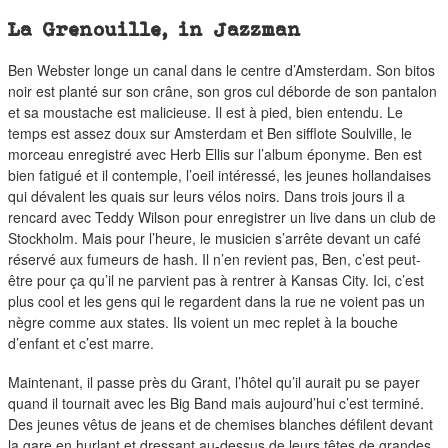
La Grenouille, in Jazzman
Ben Webster longe un canal dans le centre d’Amsterdam. Son bitos
noir est planté sur son crâne, son gros cul déborde de son pantalon
et sa moustache est malicieuse. Il est à pied, bien entendu. Le
temps est assez doux sur Amsterdam et Ben sifflote Soulville, le
morceau enregistré avec Herb Ellis sur l’album éponyme. Ben est
bien fatigué et il contemple, l’oeil intéressé, les jeunes hollandaises
qui dévalent les quais sur leurs vélos noirs. Dans trois jours il a
rencard avec Teddy Wilson pour enregistrer un live dans un club de
Stockholm. Mais pour l’heure, le musicien s’arrête devant un café
réservé aux fumeurs de hash. Il n’en revient pas, Ben, c’est peut-
être pour ça qu’il ne parvient pas à rentrer à Kansas City. Ici, c’est
plus cool et les gens qui le regardent dans la rue ne voient pas un
nègre comme aux states. Ils voient un mec replet à la bouche
d’enfant et c’est marre.
Maintenant, il passe près du Grant, l’hôtel qu’il aurait pu se payer
quand il tournait avec les Big Band mais aujourd’hui c’est terminé.
Des jeunes vêtus de jeans et de chemises blanches défilent devant
la gare en hurlant et dressant au-dessus de leurs têtes de grandes