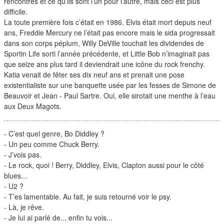
rencontrés et ce qu’ils sont l’un pour l’autre, mais ceci est plus
difficile.
La toute première fois c’était en 1986. Elvis était mort depuis neuf
ans, Freddie Mercury ne l’était pas encore mais le sida progressait
dans son corps péplum, Willy DeVille touchait les dividendes de
Sportin Life sorti l’année précédente, et Little Bob n’imaginait pas
que seize ans plus tard il deviendrait une icône du rock frenchy.
Katia venait de fêter ses dix neuf ans et prenait une pose
existentialiste sur une banquette usée par les fesses de Simone de
Beauvoir et Jean - Paul Sartre. Oui, elle sirotait une menthe à l’eau
aux Deux Magots.
- C’est quel genre, Bo Diddley ?
- Un peu comme Chuck Berry.
- J’vois pas.
- Le rock, quoi ! Berry, Diddley, Elvis, Clapton aussi pour le côté
blues...
- U2 ?
- T’es lamentable. Au fait, je suis retourné voir le psy.
- Là, je rêve.
- Je lui ai parlé de... enfin tu vois...