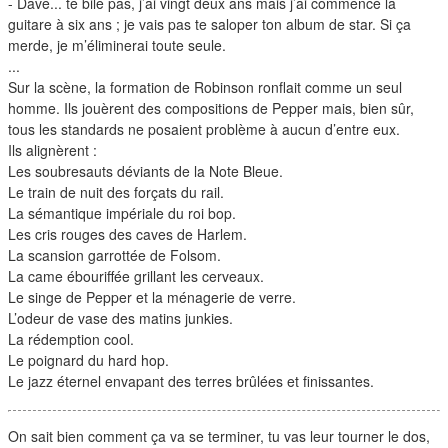
- Dave... te bile pas, j’ai vingt deux ans mais j’ai commencé la
guitare à six ans ; je vais pas te saloper ton album de star. Si ça
merde, je m’éliminerai toute seule.
...
Sur la scène, la formation de Robinson ronflait comme un seul
homme. Ils jouèrent des compositions de Pepper mais, bien sûr,
tous les standards ne posaient problème à aucun d’entre eux.
Ils alignèrent :
Les soubresauts déviants de la Note Bleue.
Le train de nuit des forçats du rail.
La sémantique impériale du roi bop.
Les cris rouges des caves de Harlem.
La scansion garrottée de Folsom.
La came ébouriffée grillant les cerveaux.
Le singe de Pepper et la ménagerie de verre.
L’odeur de vase des matins junkies.
La rédemption cool.
Le poignard du hard hop.
Le jazz éternel envapant des terres brûlées et finissantes.
On sait bien comment ça va se terminer, tu vas leur tourner le dos,