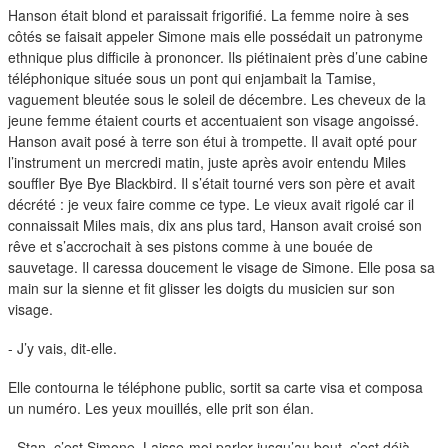
Hanson était blond et paraissait frigorifié. La femme noire à ses
côtés se faisait appeler Simone mais elle possédait un patronyme
ethnique plus difficile à prononcer. Ils piétinaient près d’une cabine
téléphonique située sous un pont qui enjambait la Tamise,
vaguement bleutée sous le soleil de décembre. Les cheveux de la
jeune femme étaient courts et accentuaient son visage angoissé.
Hanson avait posé à terre son étui à trompette. Il avait opté pour
l’instrument un mercredi matin, juste après avoir entendu Miles
souffler Bye Bye Blackbird. Il s’était tourné vers son père et avait
décrété : je veux faire comme ce type. Le vieux avait rigolé car il
connaissait Miles mais, dix ans plus tard, Hanson avait croisé son
rêve et s’accrochait à ses pistons comme à une bouée de
sauvetage. Il caressa doucement le visage de Simone. Elle posa sa
main sur la sienne et fit glisser les doigts du musicien sur son
visage.
- J’y vais, dit-elle.
Elle contourna le téléphone public, sortit sa carte visa et composa
un numéro. Les yeux mouillés, elle prit son élan.
- Stan, c’est Simone. Laisse-moi parler jusqu’au bout, c’est déjà