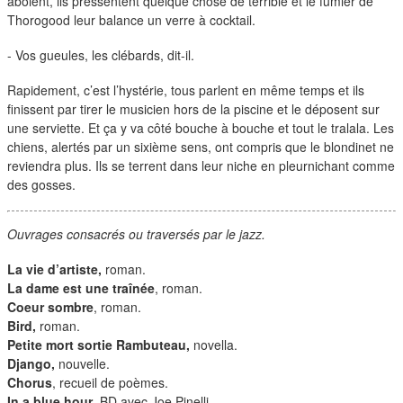
aboient, ils pressentent quelque chose de terrible et le fumier de
Thorogood leur balance un verre à cocktail.
- Vos gueules, les clébards, dit-il.
Rapidement, c’est l’hystérie, tous parlent en même temps et ils
finissent par tirer le musicien hors de la piscine et le déposent sur
une serviette. Et ça y va côté bouche à bouche et tout le tralala. Les
chiens, alertés par un sixième sens, ont compris que le blondinet ne
reviendra plus. Ils se terrent dans leur niche en pleurnichant comme
des gosses.
Ouvrages consacrés ou traversés par le jazz.
La vie d’artiste,
roman.
La dame est une traînée
, roman.
Coeur sombre
, roman.
Bird,
roman.
Petite mort sortie Rambuteau,
novella.
Django,
nouvelle.
Chorus
, recueil de poèmes.
In a blue hour
, BD avec Joe Pinelli.