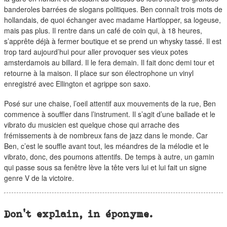
banderoles barrées de slogans politiques. Ben connaît trois mots de
hollandais, de quoi échanger avec madame Hartlopper, sa logeuse,
mais pas plus. Il rentre dans un café de coin qui, à 18 heures,
s’apprête déjà à fermer boutique et se prend un whysky tassé. Il est
trop tard aujourd’hui pour aller provoquer ses vieux potes
amsterdamois au billard. Il le fera demain. Il fait donc demi tour et
retourne à la maison. Il place sur son électrophone un vinyl
enregistré avec Ellington et agrippe son saxo.
Posé sur une chaise, l’oeil attentif aux mouvements de la rue, Ben
commence à souffler dans l’instrument. Il s’agit d’une ballade et le
vibrato du musicien est quelque chose qui arrache des
frémissements à de nombreux fans de jazz dans le monde. Car
Ben, c’est le souffle avant tout, les méandres de la mélodie et le
vibrato, donc, des poumons attentifs. De temps à autre, un gamin
qui passe sous sa fenêtre lève la tête vers lui et lui fait un signe
genre V de la victoire.
Don’t explain, in éponyme.