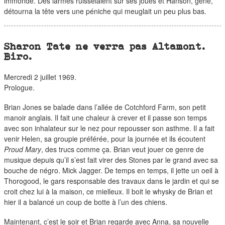
immonde. Des larmes ruisselaient sur ses joues et Hanson, gêné,
détourna la tête vers une péniche qui meuglait un peu plus bas.
Sharon Tate ne verra pas Altamont.
Biro.
Mercredi 2 juillet 1969.
Prologue.
Brian Jones se balade dans l’allée de Cotchford Farm, son petit
manoir anglais. Il fait une chaleur à crever et il passe son temps
avec son inhalateur sur le nez pour repousser son asthme. Il a fait
venir Helen, sa groupie préférée, pour la journée et ils écoutent
Proud Mary
, des trucs comme ça. Brian veut jouer ce genre de
musique depuis qu’il s’est fait virer des Stones par le grand avec sa
bouche de négro. Mick Jagger. De temps en temps, il jette un oeil à
Thorogood, le gars responsable des travaux dans le jardin et qui se
croit chez lui à la maison, ce mielleux. Il boit le whysky de Brian et
hier il a balancé un coup de botte à l’un des chiens.
Maintenant, c’est le soir et Brian regarde avec Anna, sa nouvelle