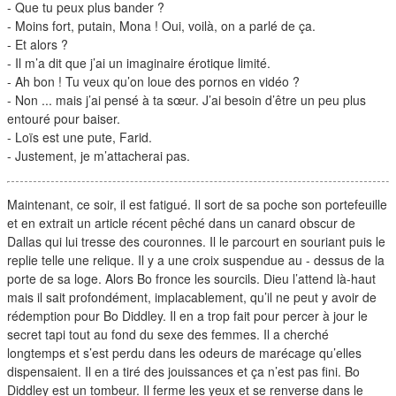
- Que tu peux plus bander ?
- Moins fort, putain, Mona ! Oui, voilà, on a parlé de ça.
- Et alors ?
- Il m’a dit que j’ai un imaginaire érotique limité.
- Ah bon ! Tu veux qu’on loue des pornos en vidéo ?
- Non ... mais j’ai pensé à ta sœur. J’ai besoin d’être un peu plus
entouré pour baiser.
- Loïs est une pute, Farid.
- Justement, je m’attacherai pas.
Maintenant, ce soir, il est fatigué. Il sort de sa poche son portefeuille
et en extrait un article récent pêché dans un canard obscur de
Dallas qui lui tresse des couronnes. Il le parcourt en souriant puis le
replie telle une relique. Il y a une croix suspendue au - dessus de la
porte de sa loge. Alors Bo fronce les sourcils. Dieu l’attend là-haut
mais il sait profondément, implacablement, qu’il ne peut y avoir de
rédemption pour Bo Diddley. Il en a trop fait pour percer à jour le
secret tapi tout au fond du sexe des femmes. Il a cherché
longtemps et s’est perdu dans les odeurs de marécage qu’elles
dispensaient. Il en a tiré des jouissances et ça n’est pas fini. Bo
Diddley est un tombeur. Il ferme les yeux et se renverse dans le