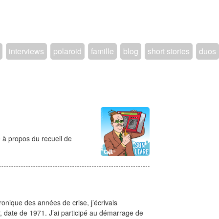
interviews
polaroid
famille
blog
short stories
duos
e à propos du recueil de
nique des années de crise, j’écrivais
r, date de 1971. J’ai participé au démarrage de