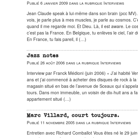
Publié
6 janvier 2009
dans la rubrique
Interviews
Jean Claude speak à lui-même dans son brain (pcc MV). 
vois, je parle plus à mes muscles, je parle au cosmos. C’
quand il me regarde moi. Et Dieu. Là, il est aware. Le co
c’est pas la France. En Belgique, tu enlèves le ciel, l’air d
En France, tu fais pareil, il (…)
Jazz notes
Publié
26 août 2006
dans la rubrique
Interviews
Interview par Franck Médioni (juin 2006) « J’ai habité Ver
ans et j’ai commencé à acheter des disques de rock à la
magasin situé en bas de l’avenue de Sceaux qui s’appelait
tours. Dans mon immeuble, un voisin de dix-huit ans a fait 
appartement situé (…)
Marc Villard, court toujours.
Publié
11 novembre 2005
dans la rubrique
Interviews
Entretien avec Richard Comballot Vous êtes né le 29 juin