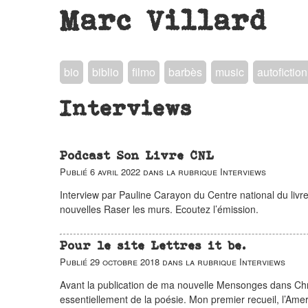
Marc Villard
bio
biblio
filmo
barbès
music
autofiction
Interviews
Podcast Son Livre CNL
Publié
6 avril 2022
dans la rubrique
Interviews
Interview par Pauline Carayon du Centre national du livr
nouvelles Raser les murs. Ecoutez l’émission.
Pour le site Lettres it be.
Publié
29 octobre 2018
dans la rubrique
Interviews
Avant la publication de ma nouvelle Mensonges dans Chro
essentiellement de la poésie. Mon premier recueil, l’Ame