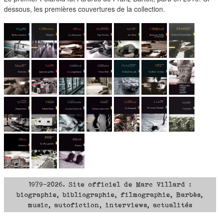
duos
dessous, les premières couvertures de la collection.
1979-2026. Site officiel de Marc Villard :
biographie, bibliographie, filmographie, Barbès,
music, autofiction, interviews, actualités