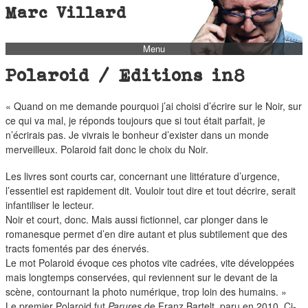
Marc Villard
Menu
bio
Polaroid / Editions in8
biblio
« Quand on me demande pourquoi j’ai choisi d’écrire sur le Noir, sur
filmo
ce qui va mal, je réponds toujours que si tout était parfait, je
barbès
n’écrirais pas. Je vivrais le bonheur d’exister dans un monde
merveilleux. Polaroid fait donc le choix du Noir.
music
autofiction
Les livres sont courts car, concernant une littérature d’urgence,
l’essentiel est rapidement dit. Vouloir tout dire et tout décrire, serait
interviews
infantiliser le lecteur.
Noir et court, donc. Mais aussi fictionnel, car plonger dans le
polaroid
romanesque permet d’en dire autant et plus subtilement que des
famille
tracts fomentés par des énervés.
Le mot Polaroid évoque ces photos vite cadrées, vite développées
blog
mais longtemps conservées, qui reviennent sur le devant de la
short stories
scène, contournant la photo numérique, trop loin des humains. »
Le premier Polaroid fut
Parures
de Franz Bartelt, paru en 2010. Ci-