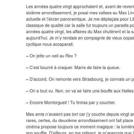
Les années quatre vingt approchaient et, avant de reven
sixième arrondissement, je posai mes valises au Max Li
actuelle et l’écran panoramique. Je me déplaçais pour Li
classique de qualité car la salle fut toujours un paradis p
années quatre vingt, les affaires du Max chutèrent et la 
aujourd’hui. Je m’y rendais en compagnie de vieux copai
cyclique nous accaparait.
–
On jette un oeil au Rex ?
–
C’est bourré à craquer. Marre de faire la queue.
–
D’accord. On remonte vers Strasbourg, je connais un po
–
On a tout vu. Non, on va se faire une bouffe aux Halles
–
Encore Montorgueil ! Tu finiras par y coucher.
Mes amis n’avaient pas tort car j’y couche depuis vingt a
rares, certes, du deuxième arrondissement ont fait place 
cinéma propose toujours ce moment magique : la lumière 
son souffle. D’ailleurs, en me relisant, je m’aperçois que 