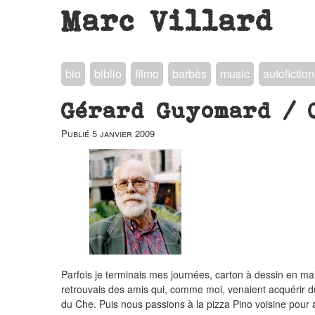
Marc Villard
bio
biblio
filmo
barbès
music
autofiction
Gérard Guyomard / 
Publié
5 janvier 2009
Parfois je terminais mes journées, carton à dessin en mai
retrouvais des amis qui, comme moi, venaient acquérir du
du Che. Puis nous passions à la pizza Pino voisine pour 