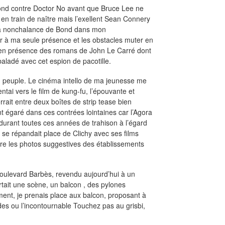
ond contre Doctor No avant que Bruce Lee ne
 en train de naître mais l’exellent Sean Connery
 la nonchalance de Bond dans mon
r à ma seule présence et les obstacles muter en
is en présence des romans de John Le Carré dont
baladé avec cet espion de pacotille.
du peuple. Le cinéma intello de ma jeunesse me
ntai vers le film de kung-fu, l’épouvante et
rrait entre deux boîtes de strip tease bien
 égaré dans ces contrées lointaines car l’Agora
durant toutes ces années de trahison à l’égard
i se répandait place de Clichy avec ses films
tre les photos suggestives des établissements
 Boulevard Barbès, revendu aujourd’hui à un
tait une scène, un balcon , des pylones
ment, je prenais place aux balcon, proposant à
es ou l’incontournable Touchez pas au grisbi,