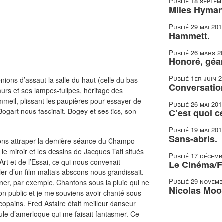
Publié
18 septem
Miles Hyman,
Publié
29 mai 201
Hammett.
Publié
26 mars 2
Honoré, géan
Publié
1er juin 
ions d’assaut la salle du haut (celle du bas
Conversatio
murs et ses lampes-tulipes, héritage des
eil, plissant les paupières pour essayer de
Publié
26 mai 201
Bogart nous fascinait. Bogey et ses tics, son
C’est quoi c
Publié
19 mai 201
Sans-abris.
vions attraper la dernière séance du Champo
s le miroir et les dessins de Jacques Tati situés
Publié
17 décemb
Art et de l’Essai, ce qui nous convenait
Le Cinéma/Fi
rler d’un film maltais abscons nous grandissait.
Publié
29 novemb
ner, par exemple, Chantons sous la pluie qui ne
Nicolas Moo
n public et je me souviens avoir chanté sous
copains. Fred Astaire était meilleur danseur
eule d’amerloque qui me faisait fantasmer. Ce