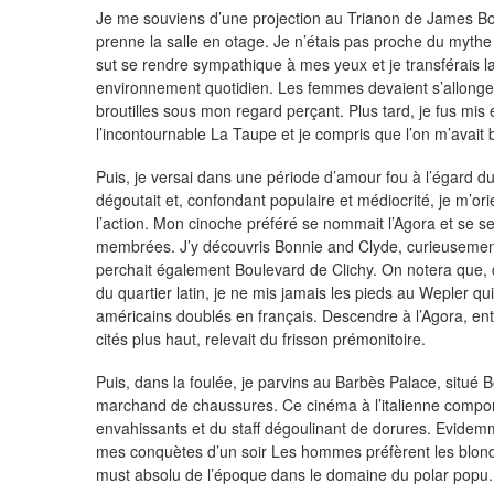
Je me souviens d’une projection au Trianon de James B
prenne la salle en otage. Je n’étais pas proche du mythe
sut se rendre sympathique à mes yeux et je transférais
environnement quotidien. Les femmes devaient s’allonge
broutilles sous mon regard perçant. Plus tard, je fus m
l’incontournable La Taupe et je compris que l’on m’avait 
Puis, je versai dans une période d’amour fou à l’égard 
dégoutait et, confondant populaire et médiocrité, je m’orie
l’action. Mon cinoche préféré se nommait l’Agora et se se
membrées. J’y découvris Bonnie and Clyde, curieusement
perchait également Boulevard de Clichy. On notera que, 
du quartier latin, je ne mis jamais les pieds au Wepler qu
américains doublés en français. Descendre à l’Agora, en
cités plus haut, relevait du frisson prémonitoire.
Puis, dans la foulée, je parvins au Barbès Palace, situé
marchand de chaussures. Ce cinéma à l’italienne compor
envahissants et du staff dégoulinant de dorures. Evidem
mes conquètes d’un soir Les hommes préfèrent les blond
must absolu de l’époque dans le domaine du polar popu.