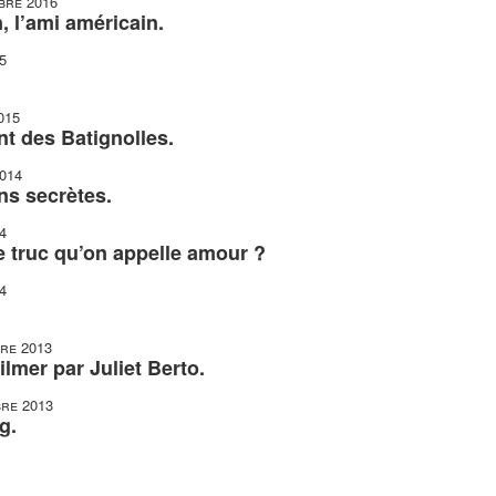
bre 2016
 l’ami américain.
5
015
t des Batignolles.
2014
ns secrètes.
4
e truc qu’on appelle amour ?
4
re 2013
lmer par Juliet Berto.
re 2013
g.