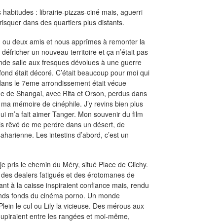
 habitudes : librairie-pizzas-ciné mais, aguerri
isquer dans des quartiers plus distants.
un ou deux amis et nous apprîmes à remonter la
fricher un nouveau territoire et ça n’était pas
grande salle aux fresques dévolues à une guerre
fond était décoré. C’était beaucoup pour moi qui
n dans le 7eme arrondissement était vécue
e de Shangai, avec Rita et Orson, perdus dans
 ma mémoire de cinéphile. J’y revins bien plus
i m’a fait aimer Tanger. Mon souvenir du film
is rêvé de me perdre dans un désert, de
saharienne. Les intestins d’abord, c’est un
 je pris le chemin du Méry, situé Place de Clichy.
 des dealers fatigués et des érotomanes de
ant à la caisse inspiraient confiance mais, rendu
grands fonds du cinéma porno. Un monde
lein le cul ou Lily la vicieuse. Des mérous aux
oupiraient entre les rangées et moi-même,