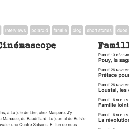
interviews
polaroid
famille
blog
short stories
duos
Cinémascope
Famil
Publié
13 décemb
Pouy, la sag
Publié
26 novemb
Préface pour
Publié
26 novemb
Loustal, les
Publié
16 septem
Famille loint
ns, à La joie de Lire, chez Maspéro. J’y
Publié
16 septem
 Marcuse, du Baudrillard, Le journal de Bolivie
La révolutio
avaler une Quatre Saisons. Et l’un de nous