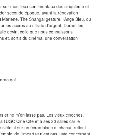
ir sur mes lieux sentimentaux des cinquième et
nder seconde époque, avant la rénovation
li Marlene, The Shangai gesture, l’Ange Bleu, du
our les accros au nitrate d’argent. Durant les
salle devint celle que nous connaissons
ns et, sortis du cinéma, une conversation
rno qui ...
.
ns et ne m’en lasse pas. Les vieux cinoches,
à l’UGC Ciné Cité et à ses 20 salles car le
s’éteint sur un écran blanc et chacun retient
l’emploi de l’imparfait n’est pas juste concernant