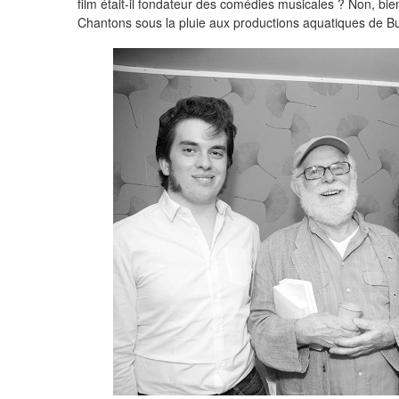
film était-il fondateur des comédies musicales ? Non, bie
Chantons sous la pluie aux productions aquatiques de Bu