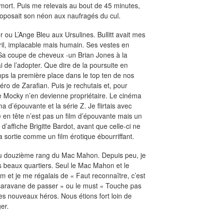
e mort. Puis me relevais au bout de 45 minutes,
roposait son néon aux naufragés du cul.
r ou L’Ange Bleu aux Ursulines. Bullitt avait mes
iril, implacable mais humain. Ses vestes en
 Sa coupe de cheveux -un Brian Jones à la
 de l’adopter. Que dire de la poursuite en
mps la première place dans le top ten de nos
éro de Zarafian. Puis je rechutais et, pour
re Mocky n’en devienne propriétaire. Le cinéma
 d’épouvante et la série Z. Je flirtais avec
e en tête n’est pas un film d’épouvante mais un
d’affiche Brigitte Bardot, avant que celle-ci ne
a sortie comme un film érotique ébourriffant.
é au douzième rang du Mac Mahon. Depuis peu, je
s beaux quartiers. Seul le Mac Mahon et le
et je me régalais de « Faut reconnaître, c’est
caravane de passer » ou le must « Touche pas
es nouveaux héros. Nous étions fort loin de
er.