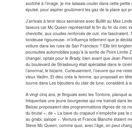
scotché à l’image, je me laissais couler dans cette petit
épuisé, pour aspirer goulûment les gaz de la place qui p
J’arrivais à tenir deux semaines avec Bullitt au Max Linde
faveurs car Mc Queen représentait le fin du fin du mec v
cheviotte, aux coudes renforcés de cuir, me fascinaient.
tondeuse rigoureuse- m’influença tellement que je décidai
voiture dans les rues de San Francisco ? Elle tint longte
poursuites automobiles jusqu’à la sortie de Point Limite Z
changer, optais pour le Brady, bien avant que Jean Pier
du boulevard de Strasbourg était spécialisé dans le cinéma
l’anormal, le bizarre. Curieusement, l’oeuvre qui me rest
vieux Vadim, Et dieu créa la femme, qui proposait en tête 
tourne dans Les bijoutiers du clair de lune, considéré à s
A vingt cinq ans, je flinguais avec les Tontons, planqu
fréquentais une jeune bourgeoise qui me trainait dans le
Balzac proposaient des programmations dignes de ce nom 
du brutal », de « La bave du crapaud n’empèche pas la 
au grisbi, salope ». Ventura et Francis Blanche étaient m
Steve Mc Queen, comme quoi, avec l’âge, on peut chang