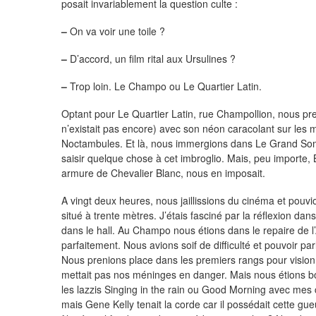
posait invariablement la question culte :
–
On va voir une toile ?
–
D’accord, un film rital aux Ursulines ?
–
Trop loin. Le Champo ou Le Quartier Latin.
Optant pour Le Quartier Latin, rue Champollion, nous pren
n’existait pas encore) avec son néon caracolant sur les 
Noctambules. Et là, nous immergions dans Le Grand Somm
saisir quelque chose à cet imbroglio. Mais, peu importe, 
armure de Chevalier Blanc, nous en imposait.
A vingt deux heures, nous jaillissions du cinéma et pou
situé à trente mètres. J’étais fasciné par la réflexion dan
dans le hall. Au Champo nous étions dans le repaire de l’
parfaitement. Nous avions soif de difficulté et pouvoir pa
Nous prenions place dans les premiers rangs pour vision
mettait pas nos méninges en danger. Mais nous étions bo
les lazzis Singing in the rain ou Good Morning avec mes 
mais Gene Kelly tenait la corde car il possédait cette gu