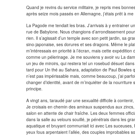
Quand je revins du service militaire, je repris mes bonnes
après seize mois passés en Allemagne, j’étais prêt à me r
La Pagode me tendait les bras. J’arrivais à y entrainer 
rue de Babylone. Nous changions d’arrondissement pour dé
rien. Il s’agissait d’un temple avec son petit jardin, sa 
sino-japonaise, ses dorures et ses dragons. Même le pla
m’intéressais en priorité à l’écran, mais cette expéditio
comme un pélerinage. Je me souviens y avoir vu La dam
un jeu de miroirs, qui restera tel un rosebud désuet dans
tard pour Un thé au Sahara, adaptation de Paul Bowles qu
n’est pas impérissable mais, comme beaucoup, j’ai parfo
changer d’identité, avant de m’inquiéter de la nourriture 
principe.
A vingt ans, taraudé par une sexualité difficile à contenir,
Je croisais en chemin des amiraux suspendus aux zincs,
salon en attente de chair fraîche. Les deux femmes offici
dans la salle au velours souillé, je pénétrais dans les 
aquatique et bruyant communiait ici avec Les suceuses, P
yeux fous arpentaient l’allée, des couples improbables s