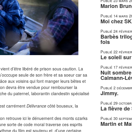
Publié
23 mars 2
Marion Brune
Publié
14 mars 2
Moi chez SK
Publié
24 févrie
Barbès trilo
fois
Publié
22 févrie
Le soleil su
Publié
17 févrie
vient d’être libéré de prison sous caution. La
Nuit sombre 
 s’occcupe seule de son frère et sa soeur car sa
Calmann-Lé
grâce aux voisins qui font manger leurs bêtes et
son devra être vendue pour rembourser la
Publié
2 décembr
Jimmy.
che du paternel, laborantin clandestin spécialisé
Publié
29 octobr
’est carrément
Délivrance
côté bouseux, la
La fièvre de
t on retrouve ici le dénuement des monts ozarks
Publié
30 septem
Martin et Mal
une sorte de code moral traverse ces esprits
rythme du film est soutenu et, d’une certaine