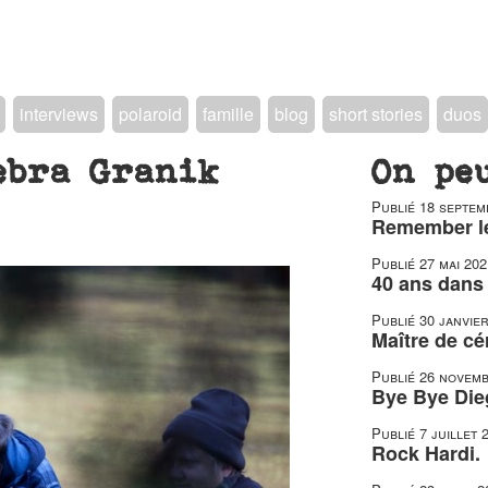
interviews
polaroid
famille
blog
short stories
duos
ebra Granik
On pe
Publié
18 septem
Remember le
Publié
27 mai 202
40 ans dans 
Publié
30 janvie
Maître de c
Publié
26 novemb
Bye Bye Die
Publié
7 juillet 
Rock Hardi.