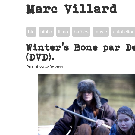
Marc Villard
bio
biblio
filmo
barbès
music
autofiction
Winter’s Bone par D
(DVD).
Publié
29 août 2011