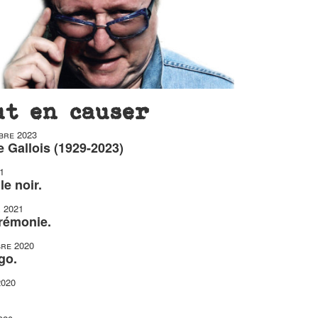
ut en causer
bre 2023
 Gallois (1929-2023)
1
le noir.
r 2021
érémonie.
re 2020
go.
2020