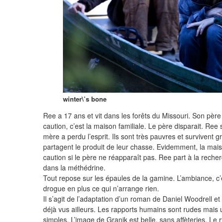
winter\’s bone
Ree a 17 ans et vit dans les forêts du Missouri. Son père 
caution, c’est la maison familiale. Le père disparait. Ree
mère a perdu l’esprit. Ils sont très pauvres et survivent 
partagent le produit de leur chasse. Evidemment, la mai
caution si le père ne réapparaît pas. Ree part à la recher
dans la méthédrine.
Tout repose sur les épaules de la gamine. L’ambiance, c
drogue en plus ce qui n’arrange rien.
Il s’agit de l’adaptation d’un roman de Daniel Woodrell e
déjà vus ailleurs. Les rapports humains sont rudes mais 
simples. L’image de Granik est belle, sans affèteries. Le 