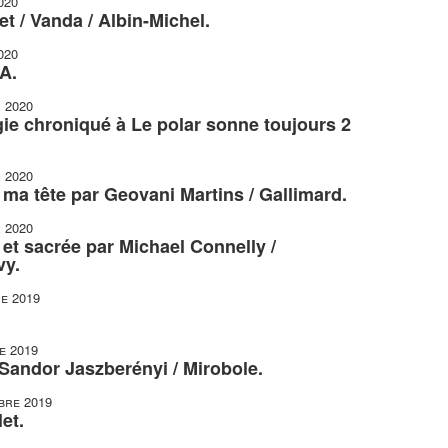
020
t / Vanda / Albin-Michel.
020
A.
r 2020
gie chroniqué à Le polar sonne toujours 2
r 2020
r ma tête par Geovani Martins / Gallimard.
r 2020
et sacrée par Michael Connelly /
vy.
e 2019
e 2019
 Sandor Jaszberényi / Mirobole.
bre 2019
et.