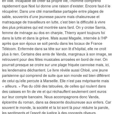
duos
en ville. Incapable de créer sa propre vie, l’homme comprend
rapidement que Noé lui donne une raison d’exister. Encore faut-il le
récupérer. Dans une cité marseillaise partagée entre plages de
sable, souvenirs d’une jeunesse pauvre mais chaleureuse et
matraquage de travailleurs en lutte, c’est bien la difficulté à vivre
des plus précaires qui est montrée sans fard. On y croise Samia,
femme de ménage au dos en charpie, Thierry ayant toujours foi
dans la lutte et dans la grève. Mais aussi Magalie, internée à l’HP
après que son époux se soit pendu dans les locaux de France
Télécom. Enfermée dans sa tête sur son lit d’hôpital, elle ne croit
plus à rien. Certains des amis de Vanda, marginaux à son image, se
retrouvent pour des fêtes musicales arrosées en bord de mer. On
pourrait presque se croire sur une plage friquée cannoise mais, ici,
les lendemains déchantent. Le livre révèle aussi Chloé, une jeune
parisienne qui comprend de suite que son monde est bien différent
de celui qu’elle percute à Marseille. Elle n’est pas méprisante mais
« ailleurs. » Pas du côté des tatouées, de celles qui roulent dans
des caisses en fin de vie et qui réchauffent seulement cent euros
sur leur compte bancaire. Nous accompagnons donc Vanda,
épicentre du roman, dans sa descente douloureuse aux enfers. Car
souvent le monde, la société et la loi sont là pour réduire la parole,
les sentiments et l’esprit de justice à des concepts rêveurs.