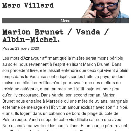
Marc Villard
Menu
bio
Marion Brunet / Vanda /
biblio
Albin-Michel.
filmo
Publié
23 mars 2020
barbès
Les mots d’Aznavour affirmant que la misère serait moins pénible
au soleil nous reviennent à l’esprit en lisant Marion Brunet. Dans
music
son précédent livre, elle laissait entendre que ceux qui vivent à plein
autofiction
temps dans le Vaucluse sont crispés sur les traites à payer de leur
maison en cité. Leurs filles n’ont pour avenir que des métiers de
interviews
troisième catégorie, quant au racisme il jaillit toujours, pour peu
polaroid
qu’on l’y encourage. Dans Vanda, son second roman, Marion
Brunet nous entraîne à Marseille où une mère de 35 ans, marginale
famille
et femme de ménage en HP, vit un amour exclusif avec son fils Noé,
blog
6 ans. Ils logent dans un cabanon de bord de plage du côté de
Pointe rouge. Vanda supporte cette vie difficile car son duo avec
short stories
Noé efface la pauvreté et les humiliations. Et un jour, le père revient