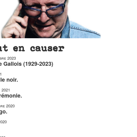
ut en causer
bre 2023
 Gallois (1929-2023)
1
le noir.
r 2021
érémonie.
re 2020
go.
2020