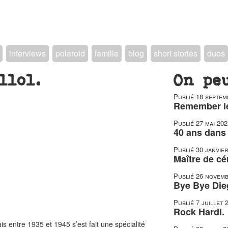
interviews
polaroid
famille
blog
short stories
duos
llol.
On pe
Publié
18 septem
Remember le
Publié
27 mai 202
40 ans dans 
Publié
30 janvie
Maître de c
Publié
26 novemb
Bye Bye Die
Publié
7 juillet 
Rock Hardi.
 entre 1935 et 1945 s’est fait une spécialité