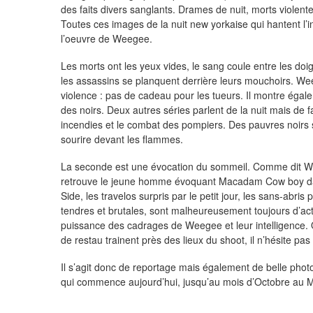
des faits divers sanglants. Drames de nuit, morts violent
Toutes ces images de la nuit new yorkaise qui hantent l’
l’oeuvre de Weegee.
Les morts ont les yeux vides, le sang coule entre les doig
les assassins se planquent derrière leurs mouchoirs. We
violence : pas de cadeau pour les tueurs. Il montre égal
des noirs. Deux autres séries parlent de la nuit mais de 
incendies et le combat des pompiers. Des pauvres noirs so
sourire devant les flammes.
La seconde est une évocation du sommeil. Comme dit We
retrouve le jeune homme évoquant Macadam Cow boy dan
Side, les travelos surpris par le petit jour, les sans-abr
tendres et brutales, sont malheureusement toujours d’act
puissance des cadrages de Weegee et leur intelligence.
de restau trainent près des lieux du shoot, il n’hésite pas
Il s’agit donc de reportage mais également de belle photo 
qui commence aujourd’hui, jusqu’au mois d’Octobre au Mu