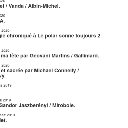
020
t / Vanda / Albin-Michel.
020
A.
r 2020
gie chroniqué à Le polar sonne toujours 2
r 2020
r ma tête par Geovani Martins / Gallimard.
r 2020
et sacrée par Michael Connelly /
vy.
e 2019
e 2019
 Sandor Jaszberényi / Mirobole.
bre 2019
et.