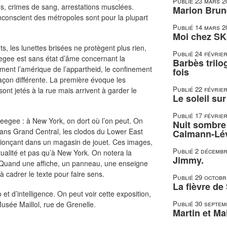
Publié
23 mars 2
es, crimes de sang, arrestations musclées.
Marion Brune
inconscient des métropoles sont pour la plupart
Publié
14 mars 2
Moi chez SK
ts, les lunettes brisées ne protègent plus rien,
Publié
24 févrie
egee est sans état d’âme concernant la
Barbès trilo
ement l’amérique de l’appartheid, le confinement
fois
façon différente. La première évoque les
Publié
22 févrie
nt jetés à la rue mais arrivent à garder le
Le soleil su
Publié
17 févrie
egee : à New York, on dort où l’on peut. On
Nuit sombre 
s Grand Central, les clodos du Lower East
Calmann-Lé
is pionçant dans un magasin de jouet. Ces images,
Publié
2 décembr
ualité et pas qu’à New York. On notera la
Jimmy.
 Quand une affiche, un panneau, une enseigne
 à cadrer le texte pour faire sens.
Publié
29 octobr
La fièvre de
et d’intelligence. On peut voir cette exposition,
Publié
30 septem
sée Maillol, rue de Grenelle.
Martin et Mal