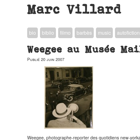
Marc Villard
bio
biblio
filmo
barbès
music
autofiction
Weegee au Musée Mai
Publié
20 juin 2007
Weegee, photographe-reporter des quotidiens new-yorkais