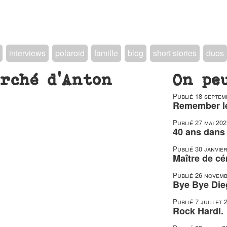
interviews
polaroid
famille
blog
short stories
duos
rché d’Anton
On pe
Publié
18 septem
Remember le
Publié
27 mai 202
40 ans dans 
Publié
30 janvie
Maître de c
Publié
26 novemb
Bye Bye Die
Publié
7 juillet 
Rock Hardi.