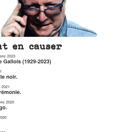
ut en causer
bre 2023
 Gallois (1929-2023)
1
le noir.
r 2021
érémonie.
re 2020
go.
2020