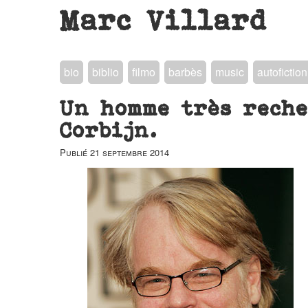
Marc Villard
bio
biblio
filmo
barbès
music
autofiction
Un homme très reche
Corbijn.
Publié
21 septembre 2014