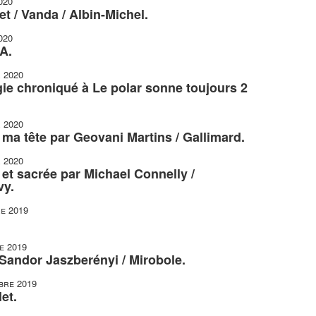
020
t / Vanda / Albin-Michel.
020
A.
r 2020
gie chroniqué à Le polar sonne toujours 2
r 2020
r ma tête par Geovani Martins / Gallimard.
r 2020
et sacrée par Michael Connelly /
vy.
e 2019
e 2019
 Sandor Jaszberényi / Mirobole.
bre 2019
et.