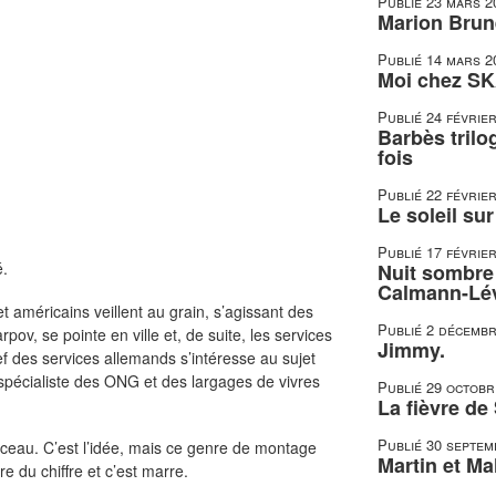
Publié
23 mars 2
Marion Brune
Publié
14 mars 2
Moi chez SK
Publié
24 févrie
Barbès trilo
fois
Publié
22 févrie
Le soleil su
Publié
17 févrie
é.
Nuit sombre 
Calmann-Lé
américains veillent au grain, s’agissant des
Publié
2 décembr
pov, se pointe en ville et, de suite, les services
Jimmy.
ef des services allemands s’intéresse au sujet
, spécialiste des ONG et des largages de vivres
Publié
29 octobr
La fièvre de
Publié
30 septem
orceau. C’est l’idée, mais ce genre de montage
Martin et Mal
re du chiffre et c’est marre.