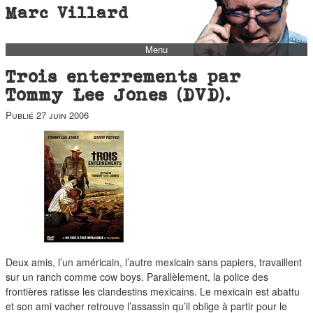
Marc Villard
Menu
bio
Trois enterrements par
biblio
Tommy Lee Jones (DVD).
filmo
Publié
27 juin 2006
barbès
music
autofiction
interviews
polaroid
famille
Deux amis, l’un américain, l’autre mexicain sans papiers, travaillent
blog
sur un ranch comme cow boys. Parallèlement, la police des
short stories
frontières ratisse les clandestins mexicains. Le mexicain est abattu
et son ami vacher retrouve l’assassin qu’il oblige à partir pour le