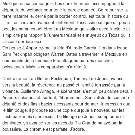
duos
Mexique en sa compagnie. Les deux hommes accompagnent la
dépouille du wetback pour tenir la parole donnée. Ce retour sur la
terre maternelle, cerné par la border control, est toute l’histoire du
film. Les chevaux avancent lentement, l’assassin panique et, peu à
peu, les hommes pénètrent au Mexique qui s’offre avec limpidité et
simplicité par rapport à l’univers frelaté et ennuyeux du Texas qu’ils
laissent derrière eux.
On pense à Apportez-moi la tête d’Alfredo Garcia, film dans lequel
Sam Peckinpah obligeait Warren Oates à traverser le Mexique en
compagnie de la fameuse tête attaquée par des mouches
poisseuses. Mais la comparaison s’arrête là.
Contrairement au film de Peckinpah, Tommy Lee Jones avance
vers la beauté, la révérence au passé et l’amitié terrassée par la
violence. Guillermo Arriaga, le scénariste, s’est un peu calmé depuis
Amours chiennes et, surtout, 24 grammes. Spécialiste du scénario
déjanté et des flash backs incessants pour donner l’impression que
le film bouge, il propose ici une copie qui joue à nouveau sur les
flash back mais sans excès. Le filmage de Jones, somptueux et
dominateur, s’avance sur les rives du Rio Grande balayé par la
poussière. La chromie est parfaite. J’adore.