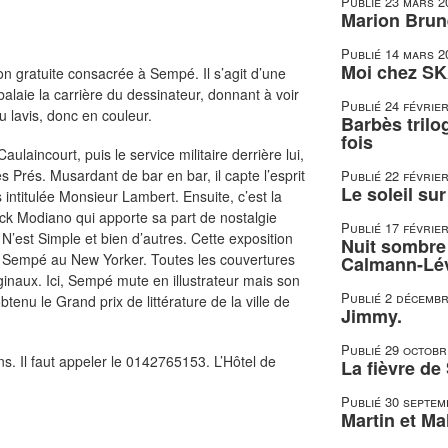
Publié
23 mars 2
Marion Brune
Publié
14 mars 2
Moi chez SK
n gratuite consacrée à Sempé. Il s’agit d’une
alaie la carrière du dessinateur, donnant à voir
Publié
24 févrie
au lavis, donc en couleur.
Barbès trilo
fois
ulaincourt, puis le service militaire derrière lui,
 Prés. Musardant de bar en bar, il capte l’esprit
Publié
22 févrie
Le soleil su
 intitulée Monsieur Lambert. Ensuite, c’est la
ck Modiano qui apporte sa part de nostalgie
Publié
17 févrie
 N’est Simple et bien d’autres. Cette exposition
Nuit sombre 
ie Sempé au New Yorker. Toutes les couvertures
Calmann-Lé
ginaux. Ici, Sempé mute en illustrateur mais son
Publié
2 décembr
btenu le Grand prix de littérature de la ville de
Jimmy.
Publié
29 octobr
ns. Il faut appeler le 0142765153. L’Hôtel de
La fièvre de
Publié
30 septem
Martin et Mal