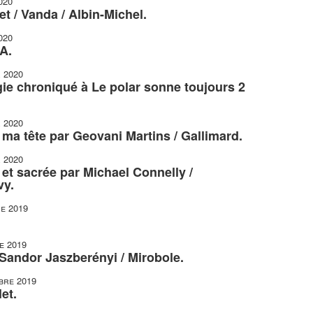
020
t / Vanda / Albin-Michel.
020
A.
r 2020
gie chroniqué à Le polar sonne toujours 2
r 2020
r ma tête par Geovani Martins / Gallimard.
r 2020
et sacrée par Michael Connelly /
vy.
e 2019
e 2019
 Sandor Jaszberényi / Mirobole.
bre 2019
et.