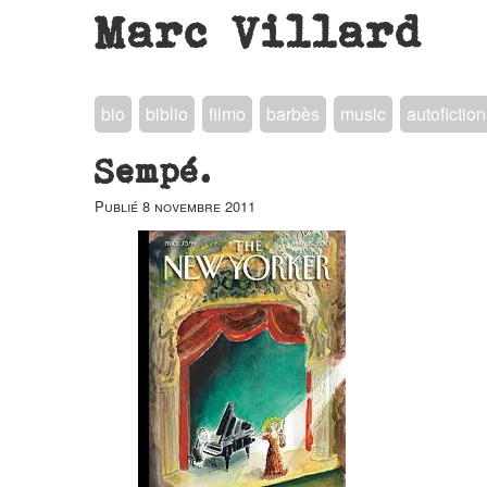
Marc Villard
bio
biblio
filmo
barbès
music
autofiction
Sempé.
Publié
8 novembre 2011