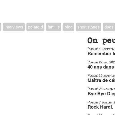
interviews
polaroid
famille
blog
short stories
duos
On pe
Publié
18 septem
Remember le
Publié
27 mai 202
40 ans dans 
Publié
30 janvie
Maître de c
Publié
26 novemb
Bye Bye Die
Publié
7 juillet 
Rock Hardi.