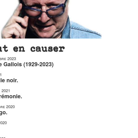
ut en causer
bre 2023
 Gallois (1929-2023)
1
le noir.
r 2021
érémonie.
re 2020
go.
2020