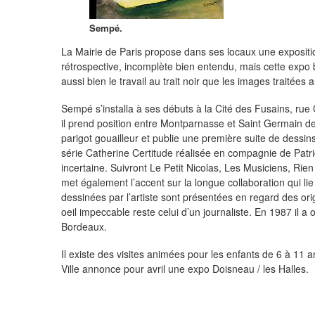
Sempé.
La Mairie de Paris propose dans ses locaux une expositio
rétrospective, incomplète bien entendu, mais cette expo b
aussi bien le travail au trait noir que les images traitées 
Sempé s’installa à ses débuts à la Cité des Fusains, rue Ca
il prend position entre Montparnasse et Saint Germain des
parigot gouailleur et publie une première suite de dessins
série Catherine Certitude réalisée en compagnie de Patri
incertaine. Suivront Le Petit Nicolas, Les Musiciens, Rien
met également l’accent sur la longue collaboration qui l
dessinées par l’artiste sont présentées en regard des ori
oeil impeccable reste celui d’un journaliste. En 1987 il a o
Bordeaux.
Il existe des visites animées pour les enfants de 6 à 11 a
Ville annonce pour avril une expo Doisneau / les Halles.