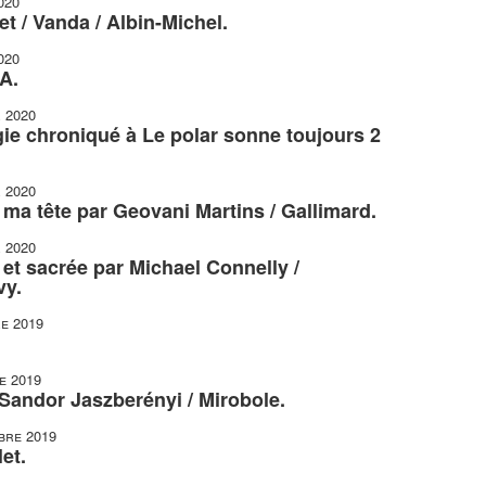
020
t / Vanda / Albin-Michel.
020
A.
r 2020
gie chroniqué à Le polar sonne toujours 2
r 2020
r ma tête par Geovani Martins / Gallimard.
r 2020
et sacrée par Michael Connelly /
vy.
e 2019
e 2019
 Sandor Jaszberényi / Mirobole.
bre 2019
et.