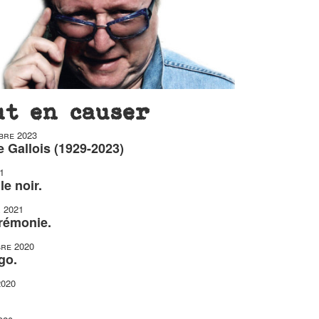
ut en causer
bre 2023
 Gallois (1929-2023)
1
le noir.
r 2021
érémonie.
re 2020
go.
2020