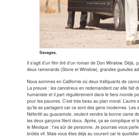
Savages.
Il s’agit d’un film tiré d’un roman de Don Winslow. Déjà, 
deux ramenards (Stone et Winslow), grandes gueules adu
Nous sommes en Californie où deux trafiquants de canna
La preuve : les cancéreux en redemandent car elle fait du
humaniste et il part régulièrement dans le tiers monde p
pour les pauvres. C’est très beau au plan moral. L’autre es
qu’ils se partagent car ce sont des gens modernes. Les a
Néfertiti au guacamole, veulent vendre la bonne came des 
les deux garçons filent doux. Après, ça se complique et l
le Mexique : t’es sûr de personne. Je pourrais vous parle
brûlés vif. Mais vous êtes déjà au courant car le quotidie