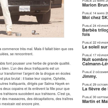
Publié
23 mars 2
Marion Brune
Publié
14 mars 2
Moi chez SK
Publié
24 févrie
Barbès trilo
fois
Publié
22 févrie
Le soleil su
ça commence très mal. Mais il fallait bien que ces
lées, se rencontrent.
Publié
17 févrie
Nuit sombre 
Calmann-Lé
bis font pousser une herbe de grande qualité.
 bien. L’un des deux trafiquants est un
Publié
2 décembr
our transformer l’argent de la drogue en écoles
Jimmy.
t plus brutal : il baise leur copine, Ophélie,
utres trafiquants, dirigés par Salma Hayek en
Publié
29 octobr
La fièvre de
deux copains et ils enlèvent la fille pour que
es trahisons succèdent aux trahisons. C’est ça,
Publié
30 septem
r des massacres, des décapitations, des traîtres
Martin et Mal
n mexicain est encore pire.