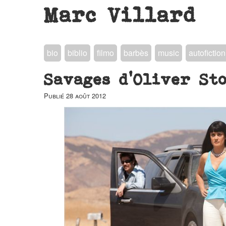
Marc Villard
bio
biblio
filmo
barbès
music
autofiction
Savages d’Oliver Sto
Publié
28 août 2012