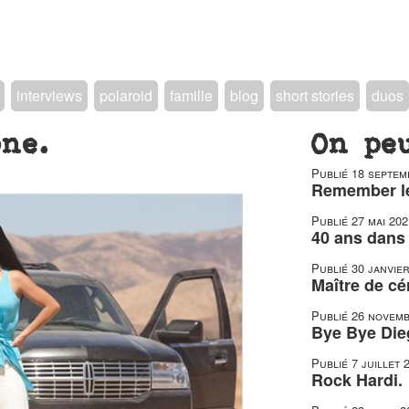
interviews
polaroid
famille
blog
short stories
duos
ne.
On pe
Publié
18 septem
Remember le
Publié
27 mai 202
40 ans dans 
Publié
30 janvie
Maître de c
Publié
26 novemb
Bye Bye Die
Publié
7 juillet 
Rock Hardi.