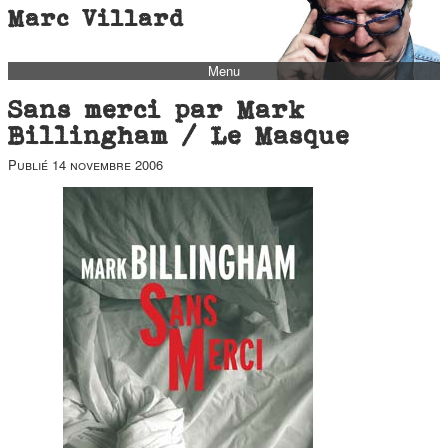
Marc Villard
Menu
bio
Sans merci par Mark
biblio
Billingham / Le Masque
filmo
Publié
14 novembre 2006
barbès
music
autofiction
interviews
polaroid
famille
blog
short stories