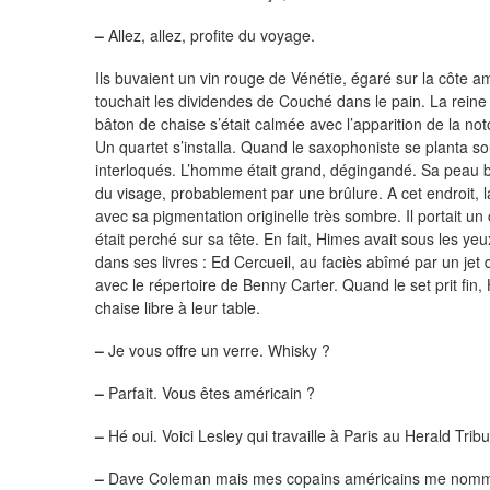
–
Allez, allez, profite du voyage.
Ils buvaient un vin rouge de Vénétie, égaré sur la côte am
touchait les dividendes de Couché dans le pain. La reine
bâton de chaise s’était calmée avec l’apparition de la notor
Un quartet s’installa. Quand le saxophoniste se planta so
interloqués. L’homme était grand, dégingandé. Sa peau b
du visage, probablement par une brûlure. A cet endroit, la
avec sa pigmentation originelle très sombre. Il portait u
était perché sur sa tête. En fait, Himes avait sous les ye
dans ses livres : Ed Cercueil, au faciès abîmé par un jet d
avec le répertoire de Benny Carter. Quand le set prit fin,
chaise libre à leur table.
–
Je vous offre un verre. Whisky ?
–
Parfait. Vous êtes américain ?
–
Hé oui. Voici Lesley qui travaille à Paris au Herald Tri
–
Dave Coleman mais mes copains américains me nommen