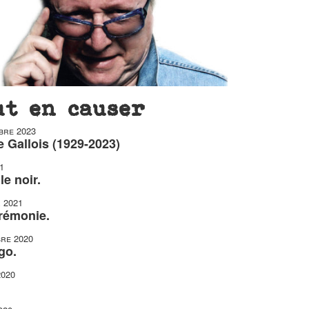
ut en causer
bre 2023
 Gallois (1929-2023)
1
le noir.
r 2021
érémonie.
re 2020
go.
2020