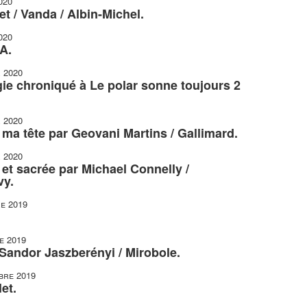
020
t / Vanda / Albin-Michel.
020
A.
r 2020
gie chroniqué à Le polar sonne toujours 2
r 2020
r ma tête par Geovani Martins / Gallimard.
r 2020
et sacrée par Michael Connelly /
vy.
e 2019
e 2019
 Sandor Jaszberényi / Mirobole.
bre 2019
et.