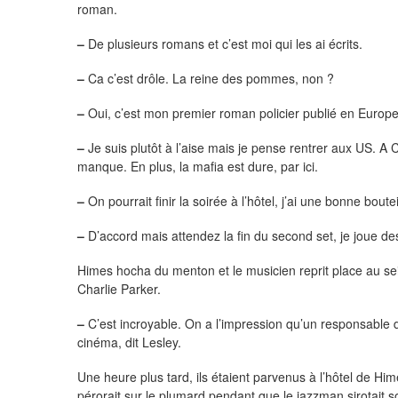
roman.
–
De plusieurs romans et c’est moi qui les ai écrits.
–
Ca c’est drôle. La reine des pommes, non ?
–
Oui, c’est mon premier roman policier publié en Europe.
–
Je suis plutôt à l’aise mais je pense rentrer aux US. A C
manque. En plus, la mafia est dure, par ici.
–
On pourrait finir la soirée à l’hôtel, j’ai une bonne boutei
–
D’accord mais attendez la fin du second set, je joue d
Himes hocha du menton et le musicien reprit place au sei
Charlie Parker.
–
C’est incroyable. On a l’impression qu’un responsable 
cinéma, dit Lesley.
Une heure plus tard, ils étaient parvenus à l’hôtel de Hime
pérorait sur le plumard pendant que le jazzman sirotait so