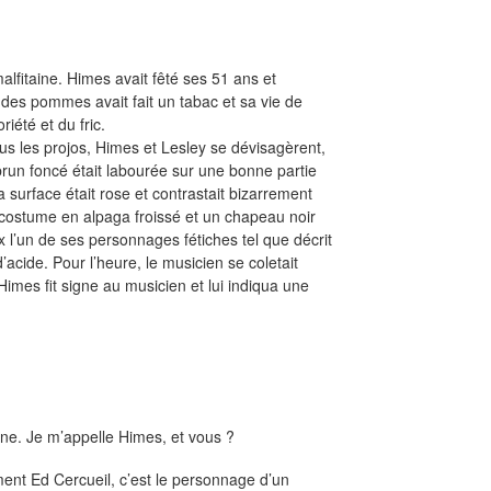
alfitaine. Himes avait fêté ses 51 ans et
 des pommes avait fait un tabac et sa vie de
iété et du fric.
us les projos, Himes et Lesley se dévisagèrent,
run foncé était labourée sur une bonne partie
 surface était rose et contrastait bizarrement
n costume en alpaga froissé et un chapeau noir
ux l’un de ses personnages fétiches tel que décrit
’acide. Pour l’heure, le musicien se coletait
 Himes fit signe au musicien et lui indiqua une
bune. Je m’appelle Himes, et vous ?
t Ed Cercueil, c’est le personnage d’un