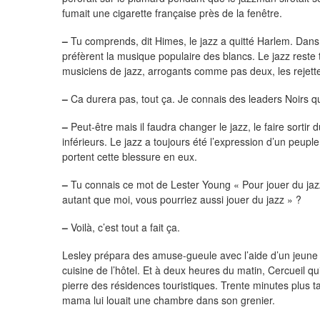
fumait une cigarette française près de la fenêtre.
–
Tu comprends, dit Himes, le jazz a quitté Harlem. Dans l
préfèrent la musique populaire des blancs. Le jazz reste 
musiciens de jazz, arrogants comme pas deux, les rejette
–
Ca durera pas, tout ça. Je connais des leaders Noirs qui
–
Peut-être mais il faudra changer le jazz, le faire sortir
inférieurs. Le jazz a toujours été l’expression d’un peupl
portent cette blessure en eux.
–
Tu connais ce mot de Lester Young « Pour jouer du jazz, i
autant que moi, vous pourriez aussi jouer du jazz » ?
–
Voilà, c’est tout a fait ça.
Lesley prépara des amuse-gueule avec l’aide d’un jeune 
cuisine de l’hôtel. Et à deux heures du matin, Cercueil 
pierre des résidences touristiques. Trente minutes plus ta
mama lui louait une chambre dans son grenier.