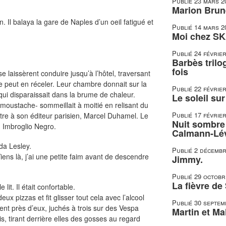
Publié
23 mars 2
Marion Brune
 Il balaya la gare de Naples d’un oeil fatigué et
Publié
14 mars 2
Moi chez SK
Publié
24 févrie
Barbès trilo
fois
e laissèrent conduire jusqu’à l’hôtel, traversant
e peut en réceler. Leur chambre donnait sur la
Publié
22 févrie
ui disparaissait dans la brume de chaleur.
Le soleil su
 moustache- sommeillait à moitié en relisant du
Publié
17 févrie
mettre à son éditeur parisien, Marcel Duhamel. Le
Nuit sombre 
 : Imbroglio Negro.
Calmann-Lé
da Lesley.
Publié
2 décembr
iens là, j’ai une petite faim avant de descendre
Jimmy.
Publié
29 octobr
La fièvre de
lit. Il était confortable.
deux pizzas et fit glisser tout cela avec l’alcool
Publié
30 septem
nt près d’eux, juchés à trois sur des Vespa
Martin et Mal
s, tirant derrière elles des gosses au regard