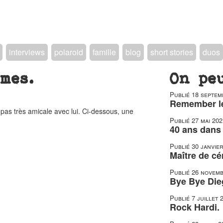
interviews
polaroid
famille
blog
short stories
duos
mes.
On pe
Publié
18 septem
Remember le
 pas très amicale avec lui. Ci-dessous, une
Publié
27 mai 202
40 ans dans 
Publié
30 janvie
Maître de c
Publié
26 novemb
Bye Bye Die
Publié
7 juillet 
Rock Hardi.