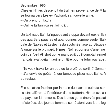
Septembre 1960.
Chester Himes descendit du train en provenance de Milan.
se tourna vers Lesley Packard, sa nouvelle amie.
–
On prend un taxi ?
–
Oui, le Britannica est loin d’ici.
Un taxi napolitain bringuebalant stoppa devant eux et ils s
des quartiers pauvres et abandonnés comme seule l’Itali
baie de Naples et Lesley resta scotchée face au Vésuve q
Allongé sur le plumard, Himes -Noir et porteur d’une fine
coin de l’oeil All shot up, le manuscrit qu’il comptait re
français avait déjà imaginé un titre pour le futur ouvrage
–
Tu veux travailler un peu ou tu préfères sortir ? Deman
–
J’ai envie de goûter à leur fameuse pizza napolitaine. V
au restau.
Elle se laissa faucher par la main du black et culbuta sur le 
Ils s’installèrent à l’extérieur d’une trattoria, Himes avala 
du pays, un Limoncello. Des jeunes gens énervés passaie
rafistolées, des jeunes femmes se hâtaient vers leurs logi