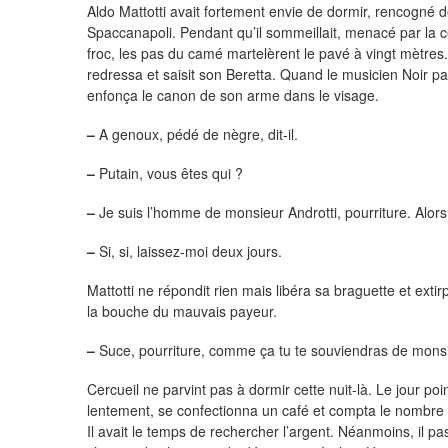
Aldo Mattotti avait fortement envie de dormir, rencogné 
Spaccanapoli. Pendant qu’il sommeillait, menacé par la 
froc, les pas du camé martelèrent le pavé à vingt mètres. 
redressa et saisit son Beretta. Quand le musicien Noir parvi
enfonça le canon de son arme dans le visage.
–
A genoux, pédé de nègre, dit-il.
–
Putain, vous êtes qui ?
–
Je suis l’homme de monsieur Androtti, pourriture. Alors,
–
Si, si, laissez-moi deux jours.
Mattotti ne répondit rien mais libéra sa braguette et ext
la bouche du mauvais payeur.
–
Suce, pourriture, comme ça tu te souviendras de monsi
Cercueil ne parvint pas à dormir cette nuit-là. Le jour poi
lentement, se confectionna un café et compta le nombre 
Il avait le temps de rechercher l’argent. Néanmoins, il pa