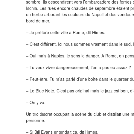
sombre. Ils descendirent vers l’embarcadère des ferries 
Ischia. Les rues encore chaudes de septembre étaient pr
en herbe arborant les couleurs du Napoli et des vendeur
bord de mer.
–
Je préfère cette ville à Rome, dit Himes.
–
C’est différent. Ici nous sommes vraiment dans le sud, 
–
Oui mais à Naples, je sens le danger. A Rome, on pense
–
Tu veux vivre dangereusement, t’en a pas eu assez ?
–
Peut-être. Tu m’as parlé d’une boîte dans le quartier du
–
Le Blue Note. C’est pas original mais le jazz est bon, 
–
On y va.
Un trio discret occupait la scène du club et distillait une
personne.
–
Si Bill Evans entendait ça, dit Himes.