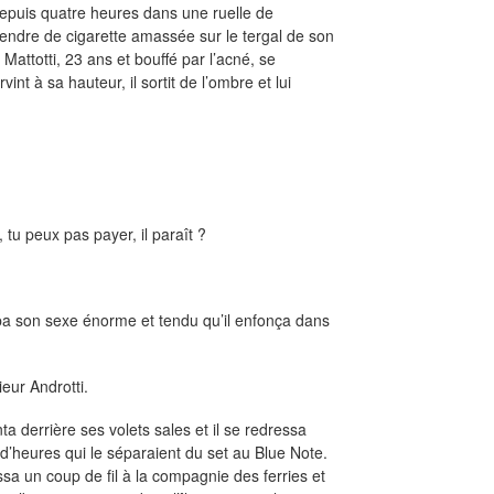
depuis quatre heures dans une ruelle de
cendre de cigarette amassée sur le tergal de son
Mattotti, 23 ans et bouffé par l’acné, se
nt à sa hauteur, il sortit de l’ombre et lui
 tu peux pas payer, il paraît ?
irpa son sexe énorme et tendu qu’il enfonça dans
eur Androtti.
nta derrière ses volets sales et il se redressa
d’heures qui le séparaient du set au Blue Note.
ssa un coup de fil à la compagnie des ferries et