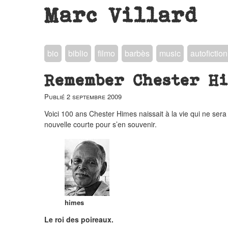
Marc Villard
bio
biblio
filmo
barbès
music
autofiction
Remember Chester Hi
Publié
2 septembre 2009
Voici 100 ans Chester Himes naissait à la vie qui ne sera
nouvelle courte pour s’en souvenir.
himes
Le roi des poireaux.