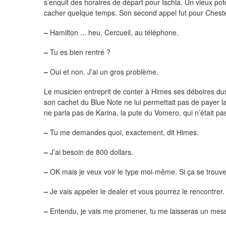
s’enquit des horaires de départ pour Ischia. Un vieux pote 
cacher quelque temps. Son second appel fut pour Chest
–
Hamilton ... heu, Cercueil, au téléphone.
–
Tu es bien rentré ?
–
Oui et non. J’ai un gros problème.
Le musicien entreprit de conter à Himes ses déboires dus 
son cachet du Blue Note ne lui permettait pas de payer la
ne parla pas de Karina, la pute du Vomero, qui n’était pa
–
Tu me demandes quoi, exactement, dit Himes.
–
J’ai besoin de 800 dollars.
–
OK mais je veux voir le type moi-même. Si ça se trouv
–
Je vais appeler le dealer et vous pourrez le rencontrer.
–
Entendu, je vais me promener, tu me laisseras un mess