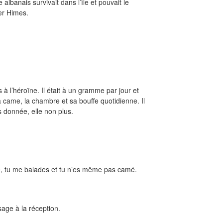
albanais survivait dans l’île et pouvait le
er Himes.
à l’héroïne. Il était à un gramme par jour et
 came, la chambre et sa bouffe quotidienne. Il
s donnée, elle non plus.
e, tu me balades et tu n’es même pas camé.
age à la réception.