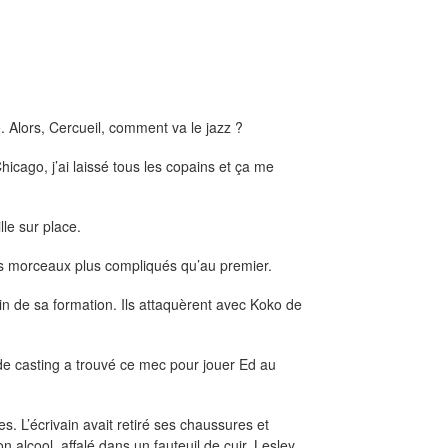
 Alors, Cercueil, comment va le jazz ?
hicago, j’ai laissé tous les copains et ça me
lle sur place.
es morceaux plus compliqués qu’au premier.
n de sa formation. Ils attaquèrent avec Koko de
de casting a trouvé ce mec pour jouer Ed au
s. L’écrivain avait retiré ses chaussures et
n alcool, affalé dans un fauteuil de cuir. Lesley