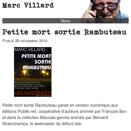
Marc Villard
Menu
bio
Petite mort sortie Rambuteau
biblio
Publié
26 décembre 2010
filmo
barbès
music
autofiction
interviews
polaroid
famille
Petite mort sortie Rambuteau parait en version numérique aux
éditions Publie.net, coopérative d’auteurs animée par François Bon
blog
et dans la collection Mauvais genres animée par Bernard
short stories
Strainchamps, le webmaster du défunt site.