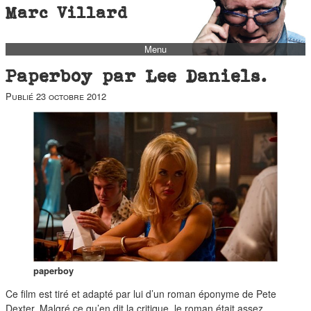
Marc Villard
Menu
bio
Paperboy par Lee Daniels.
biblio
Publié
23 octobre 2012
filmo
barbès
music
autofiction
interviews
polaroid
famille
blog
paperboy
short stories
Ce film est tiré et adapté par lui d’un roman éponyme de Pete
Dexter. Malgré ce qu’en dit la critique, le roman était assez