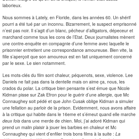
duos
laborieux.
Nous sommes à Lately, en Floride, dans les années 60. Un shérif
pourri a été tué par un inconnu. Bizarrement, le suspect emprisonné
n’est pas noir. Il s’agit d’un blanc, pêcheur d’alligators, dépeceur et
marchand comme tous les cons de l’Etat. Deux journalistes mènent
une contre-enquête en compagnie d’une femme avec laquelle le
prisonnier entretient une correspondance amoureuse. Bien vite, la
fille s’aperçoit que son amoureux est en fait uniquement concerné
par le sexe. Le sien notamment.
Les mots-clés du film sont chaleur, péquenots, sexe, violence. Lee
Daniels ne fait pas dans la dentelle mais on aime ça, nous, les
crados du polar. La critique bien pensante s’est émue que Nicole
Kidman pisse sur Zak Efron pour le guérir d’une allergie, que Mc
Connaughey soit pédé et que John Cusak oblige Kidman a simuler
une fellation au parloir de la prison. Evidemment, nous avons affaire
à la critique qui habite dans le 16eme et s’émeut quand elle marche
deux fois
dans une merde de chien. Moi, j’ai adoré Kidman qui
prend un malin plaisir à jouer les barbies en chaleur et Mc
Connaughey qui vient d’enfiler trois bons films à la suite :
La