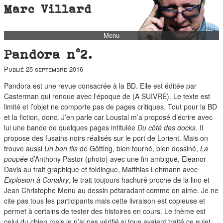
Marc Villard
Menu
bio
Pandora n°2.
biblio
Publié
25 septembre 2016
filmo
Pandora est une revue consacrée à la BD. Elle est éditée par
barbès
Casterman qui renoue avec l’époque de (A SUIVRE). Le texte est
limité et l’objet ne comporte pas de pages critiques. Tout pour la BD
music
et la fiction, donc. J’en parle car Loustal m’a proposé d’écrire avec
autofiction
lui une bande de quelques pages intitulée
Du côté
des docks
. Il
propose des fusains noirs réalisés sur le port de Lorient. Mais on
interviews
trouve aussi
Un bon fils
de Götting, bien tourné, bien dessiné,
La
poupée
d’Anthony Pastor (photo) avec une fin ambiguë, Eleanor
polaroid
Davis au trait graphique et foldingue, Matthias Lehmann avec
famille
Explosion à Conakry
, le trait toujours hachuré proche de la lino et
Jean Christophe Menu au dessin pétaradant comme on aime. Je ne
blog
cite pas tous les participants mais cette livraison est copieuse et
short stories
permet à certains de tester des histoires en cours. Le thème est
celui du chien mais je n’ai pas vérifié si tous avaient traité ce sujet