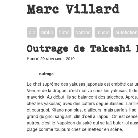
Marc Villard
bio
biblio
filmo
barbès
music
autofiction
Outrage de Takeshi 
Publié
29 novembre 2010
outrage
Le chef suprême des yakusas japonais est embêté car un c
Vendre de la drogue, c’est mal vu chez les yakusas. Il d
maverick. Au début, ils se balancent des taloches. Après, 
chez les yakusas) avec des cutters dégueulasses. L’artilleri
et pourquoi. Kitano non plus, d’ailleurs, mais parfois il se
grand guignol sanglant, clin d’oeil à l’appui. On est censé
autres, c’est le Napoléon du saké qui se fait buter lui aus
plage comme toujours chez ce metteur en scène.