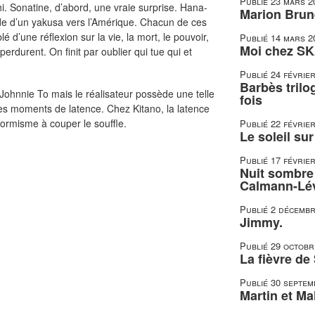
Publié
23 mars 2
. Sonatine, d’abord, une vraie surprise. Hana-
Marion Brune
xode d’un yakusa vers l’Amérique. Chacun de ces
 d’une réflexion sur la vie, la mort, le pouvoir,
Publié
14 mars 2
Moi chez SK
perdurent. On finit par oublier qui tue qui et
Publié
24 févrie
Barbès trilo
 Johnnie To mais le réalisateur possède une telle
fois
ces moments de latence. Chez Kitano, la latence
ormisme à couper le souffle.
Publié
22 févrie
Le soleil su
Publié
17 févrie
Nuit sombre 
Calmann-Lé
Publié
2 décembr
Jimmy.
Publié
29 octobr
La fièvre de
Publié
30 septem
Martin et Mal