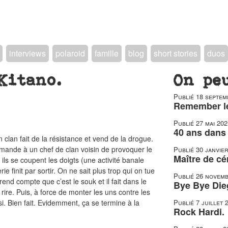
interviews
polaroid
famille
blog
short stories
duos
Kitano.
On pe
Publié
18 septem
Remember le
Publié
27 mai 202
40 ans dans 
lan fait de la résistance et vend de la drogue.
emande à un chef de clan voisin de provoquer le
Publié
30 janvie
Maître de c
ils se coupent les doigts (une activité banale
e finit par sortir. On ne sait plus trop qui on tue
Publié
26 novemb
 rend compte que c’est le souk et il fait dans le
Bye Bye Die
 rire. Puis, à force de monter les uns contre les
si. Bien fait. Evidemment, ça se termine à la
Publié
7 juillet 
Rock Hardi.