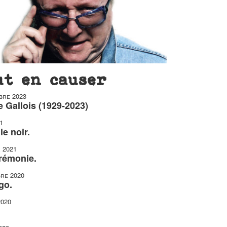
ut en causer
bre 2023
 Gallois (1929-2023)
1
le noir.
r 2021
érémonie.
re 2020
go.
2020