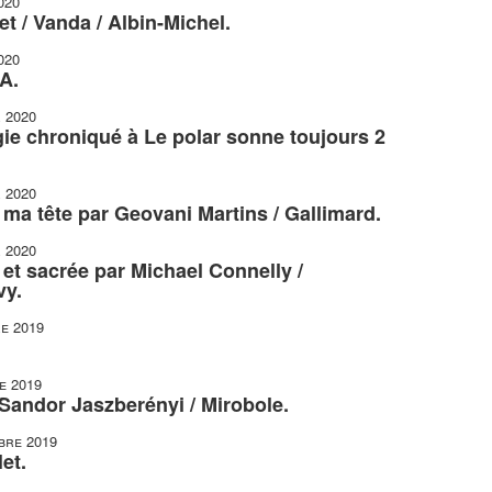
020
t / Vanda / Albin-Michel.
020
A.
r 2020
gie chroniqué à Le polar sonne toujours 2
r 2020
r ma tête par Geovani Martins / Gallimard.
r 2020
et sacrée par Michael Connelly /
vy.
e 2019
e 2019
 Sandor Jaszberényi / Mirobole.
bre 2019
et.