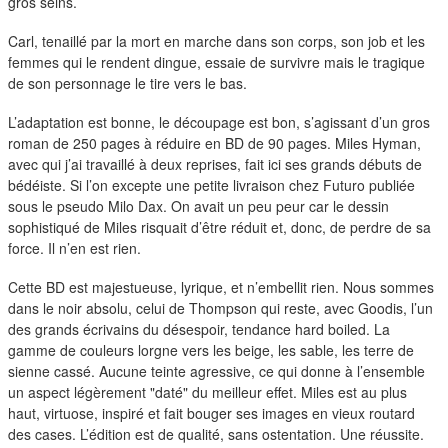
duos
gros seins.
Carl, tenaillé par la mort en marche dans son corps, son job et les
femmes qui le rendent dingue, essaie de survivre mais le tragique
de son personnage le tire vers le bas.
L’adaptation est bonne, le découpage est bon, s’agissant d’un gros
roman de 250 pages à réduire en BD de 90 pages. Miles Hyman,
avec qui j’ai travaillé à deux reprises, fait ici ses grands débuts de
bédéiste. Si l’on excepte une petite livraison chez Futuro publiée
sous le pseudo Milo Dax. On avait un peu peur car le dessin
sophistiqué de Miles risquait d’être réduit et, donc, de perdre de sa
force. Il n’en est rien.
Cette BD est majestueuse, lyrique, et n’embellit rien. Nous sommes
dans le noir absolu, celui de Thompson qui reste, avec Goodis, l’un
des grands écrivains du désespoir, tendance hard boiled. La
gamme de couleurs lorgne vers les beige, les sable, les terre de
sienne cassé. Aucune teinte agressive, ce qui donne à l’ensemble
un aspect légèrement "daté" du meilleur effet. Miles est au plus
haut, virtuose, inspiré et fait bouger ses images en vieux routard
des cases. L’édition est de qualité, sans ostentation. Une réussite.