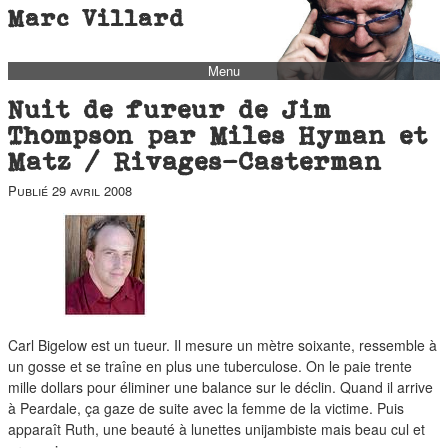
Marc Villard
Menu
bio
Nuit de fureur de Jim
biblio
Thompson par Miles Hyman et
Matz / Rivages-Casterman
filmo
Publié
29 avril 2008
barbès
music
autofiction
interviews
polaroid
Carl Bigelow est un tueur. Il mesure un mètre soixante, ressemble à
famille
un gosse et se traîne en plus une tuberculose. On le paie trente
blog
mille dollars pour éliminer une balance sur le déclin. Quand il arrive
à Peardale, ça gaze de suite avec la femme de la victime. Puis
short stories
apparaît Ruth, une beauté à lunettes unijambiste mais beau cul et