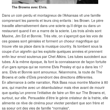
duos
The Browns avec Elvis.
Dans un coin perdu et montagneux de l’Arkansas vit une famille
comprenant les parents et leurs cinq enfants : les Brown. Le père
travaille alternativement dans une scierie qu’il dirige ou dans un
restaurant quand il en a marre de la scierie. Les trois aînés sont
Maxine, Jim Ed et Bonnie. Très vite, on s’aperçoit que les voix de
ces gosses sont géniales et forment un choeur magnifique qui
trouve vite sa place dans la musique country. Ils tombent sous la
coupe d’un aigrefin qui les exploite quelques années et prennent
enfin leur envol soutenus par Chet Atkins. Les tubes succèdent aux
tubes. A la même époque, ils font la connaissance de façon fortuite
d’un gars sympa qui se nomme Elvis Presley et qui a dans les 17
ans. Elvis et Bonnie sont amoureux. Néanmoins, la route de The
Browns et celle d’Elvis prendront des directions différentes.
En alternance à cette narration, Rick Bass nous montre Maxine à 80
ans, qui marche avec un déambulateur mais rêve avant de mourir
que quelqu’un prenne l’initiative de faire un film sur The Browns et,
surtout, sur elle. Persuadée d’être le génie créateur de la fratrie, elle
alimente ce rêve de cinéma pour vivoter pendant que son frère et
sa soeur ont des vies de famille "normales".