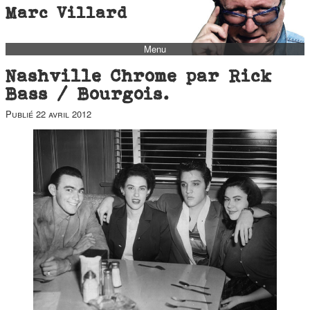
Marc Villard
Menu
bio
Nashville Chrome par Rick
biblio
Bass / Bourgois.
filmo
Publié
22 avril 2012
barbès
music
autofiction
interviews
polaroid
famille
blog
short stories