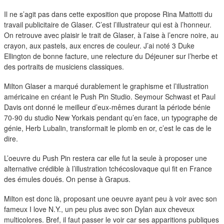
duos
Il ne s’agit pas dans cette exposition que propose Rina Mattotti du
travail publicitaire de Glaser. C’est l’illustrateur qui est à l’honneur.
On retrouve avec plaisir le trait de Glaser, à l’aise à l’encre noire, au
crayon, aux pastels, aux encres de couleur. J’ai noté 3 Duke
Ellington de bonne facture, une relecture du Déjeuner sur l’herbe et
des portraits de musiciens classiques.
Milton Glaser a marqué durablement le graphisme et l’illustration
américaine en créant le Push Pin Studio. Seymour Schwast et Paul
Davis ont donné le meilleur d’eux-mêmes durant la période bénie
70-90 du studio New Yorkais pendant qu’en face, un typographe de
génie, Herb Lubalin, transformait le plomb en or, c’est le cas de le
dire.
L’oeuvre du Push Pin restera car elle fut la seule à proposer une
alternative crédible à l’illustration tchécoslovaque qui fit en France
des émules doués. On pense à Grapus.
Milton est donc là, proposant une oeuvre ayant peu à voir avec son
fameux I love N.Y., un peu plus avec son Dylan aux cheveux
multicolores. Bref, il faut passer le voir car ses apparitions publiques