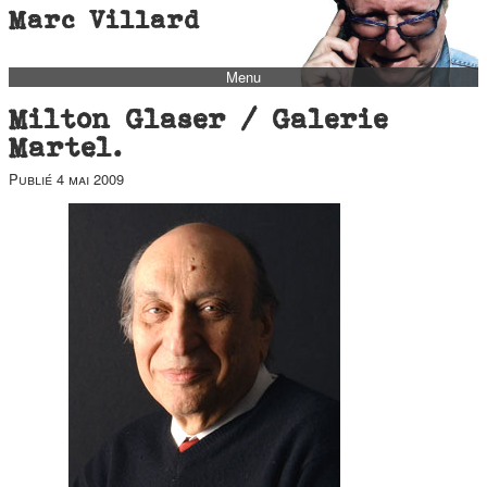
Marc Villard
Menu
bio
Milton Glaser / Galerie
biblio
Martel.
filmo
Publié
4 mai 2009
barbès
music
autofiction
interviews
polaroid
famille
blog
short stories