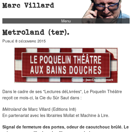
Marc Villard
Menu
bio
Metroland (ter).
biblio
Publié
8 décembre 2015
filmo
barbès
music
autofiction
interviews
Dans le cadre de ses "Lectures déLivrées", Le Poquelin Théâtre
polaroid
reçoit ce mois-ci, la Cie du Sûr Saut dans :
famille
Métroland
de Marc Villard (Editions In8)
blog
En partenariat avec les librairies Mollat et Machine à Lire.
short stories
Signal de fermeture des portes, odeur de caoutchouc brûlé. Le