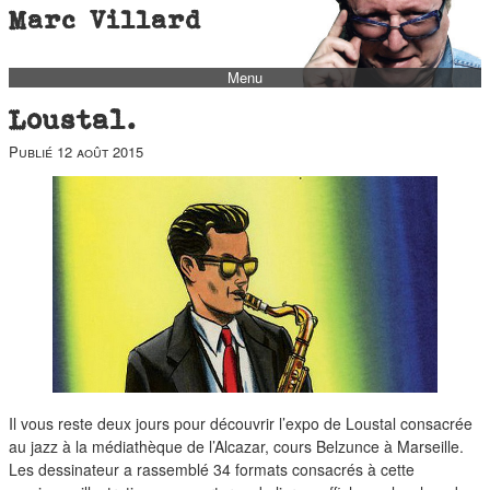
Marc Villard
Menu
bio
Loustal.
biblio
Publié
12 août 2015
filmo
barbès
music
autofiction
interviews
polaroid
famille
blog
Il vous reste deux jours pour découvrir l’expo de Loustal consacrée
au jazz à la médiathèque de l’Alcazar, cours Belzunce à Marseille.
short stories
Les dessinateur a rassemblé 34 formats consacrés à cette