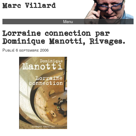
Marc Villard
Menu
bio
Lorraine connection par
biblio
Dominique Manotti, Rivages.
filmo
Publié
6 septembre 2006
barbès
music
autofiction
interviews
polaroid
famille
blog
short stories