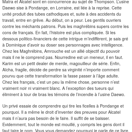
duos
Matra et Alcatel sont en concurrence au sujet de Thompson. L’usine
Daewo sise à Pondange, en Lorraine, est liée à la reprise. Cette
unité produit des tubes cathodiques et, suite à des accidents du
travail, entre en grêve. Au début, on a peur. Les gentils ouvriers
contre les méchants patrons. Puis les maghrébins supers contre les
cons de français. En fait, l’histoire est plus compliquée. Si les
dessous politico-financiers de cette intrigue m’indiffèrent, je sais gré
à Dominique d’avoir su doser ses personnages avec intelligence.
Chez les Maghrébins, Amrouche est un allié objectif du pouvoir
mais il ne le comprend pas. Nourredine est un meneur, il en faut.
Karim est un petit dealer de merde, magouilleur de série. Enfin,
Aïcha, fragile, décide de perdre sa virginité n’importe comment
pourvu que cette transformation la fasse passer à l’âge adulte.
Chez les français, c’est un peu la même chose, personne n’est
vraiment noir ni vraiment blanc. A l’exception des tueurs qui
éliminent à tour de bras les témoins de l’incendie à l’usine Daewo.
Un privé essaie de comprendre qui tire les ficelles à Pondange et
pourquoi. Il a même le droit d’inventer des preuves pour Alcatel
mais il n’aura pas besoin de le faire. Il suffit de se baisser.
Evidemment, tout le monde est mouillé, y compris les gens dont il
faut taire le nom. Vous vous demandez pourquoi je parle de ce livre.