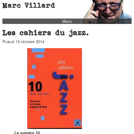
Marc Villard
Menu
bio
Les cahiers du jazz.
biblio
Publié
13 février 2014
filmo
barbès
music
autofiction
interviews
polaroid
famille
blog
short stories
Le numéro 10.