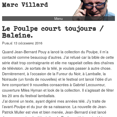
Marc Villard
Menu
bio
Le Poulpe court toujours /
biblio
Baleine.
filmo
Publié
13 décembre 2016
barbès
Quand Jean-Bernard Pouy a lancé la collection du Poulpe, il m’a
contacté comme beaucoup d’autres. J’ai refusé car la bible de cette
music
série était trop contraignante et elle me rappelait celles des chaînes
autofiction
de télévision. Je sortais de la télé, je voulais passer à autre chose.
Dernièrement, à l’occasion de la Fureur du Noir, à Lamballe, la
interviews
Noiraude (un fonds de nouvelles) et le festival ont lancé l’idée d’un
polaroid
livre comportant 9 nouvelles consacrées à Gabriel Lecouvreur,
couverture Miles Hyman et look de la collection. Il s’agissait de fêter
famille
les 20 ans du festival lamballais.
blog
J’ai donné un texte, ayant digéré mes années télé. J’y traite de
l’avant-Poulpe et du jour de sa naissance. La nouvelle de Jean-
short stories
Patrick Muller est vive et bien menée, Jean-Bernard s’est lancé