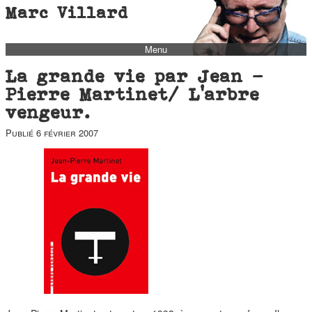
Marc Villard
Menu
bio
La grande vie par Jean -
biblio
Pierre Martinet/ L’arbre
vengeur.
filmo
Publié
6 février 2007
barbès
music
autofiction
interviews
polaroid
famille
blog
short stories