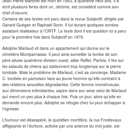
duos
Jean-Pierre Martinet est mort en 1993, à quarante neuf ans. Il a
écrit plusieurs livres dont un, Jérôme, est considéré comme son
chef-d’oeuvre.
Certains de ses textes ont paru dans la revue Subjectif, dirigée par
Gérard Guégan et Raphaël Sorin. Il fut durant quelques années
assistant réalisateur à l’ORTF. Le texte dont il est question ici a paru
pour la première fois dans Subjectif en 1979.
Adolphe Marlaud vit dans un appartement qui donne sur le
cimetière Montparnasse. Il peut ainsi surveiller la tombe de son
père située quatrième division ouest, allée Raffet. Parfois, il tire sur
les salauds de chiens qui stationnent trop longtemps sur la pierre
tombale. Mais le problême de Marlaud, c’est sa concierge, Madame
C. tombée en pamoison face au jeune homme qu’elle contraint à
des relations sexuelles dégradantes. Cette femme monstrueuse,
aux dimensions intimidantes, aspire dans son sexe celui de Marlaud
qui meurt un peu plus à chaque fois. Puis un jour, alors qu’elle en
demande encore plus, Adolphe se réfugie chez lui pour échapper à
l’ogresse.
L’humour est désespéré, le quotidien mortifère, la rue Froidevaux
affligeante et l’écriture, activée par une science du mot juste, est