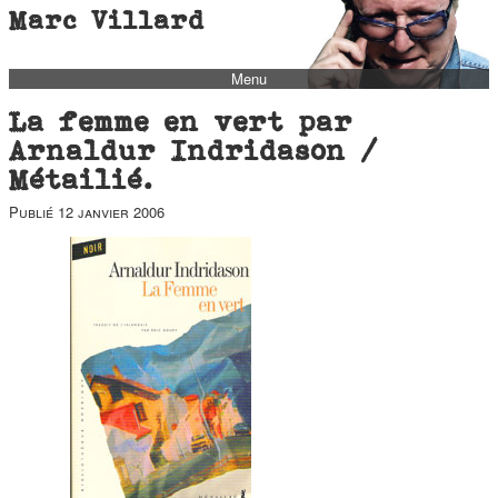
Marc Villard
Menu
bio
La femme en vert par
biblio
Arnaldur Indridason /
Métailié.
filmo
Publié
12 janvier 2006
barbès
music
autofiction
interviews
polaroid
famille
blog
short stories