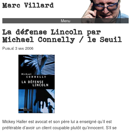
Marc Villard
Menu
bio
La défense Lincoln par
biblio
Michael Connelly / le Seuil
filmo
Publié
3 mai 2006
barbès
music
autofiction
interviews
polaroid
famille
blog
Mickey Haller est avocat et son père lui a enseigné qu’il est
short stories
préférable d’avoir un client coupable plutôt qu’innocent. S’il se