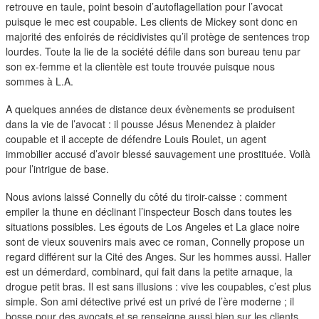
duos
retrouve en taule, point besoin d’autoflagellation pour l’avocat
puisque le mec est coupable. Les clients de Mickey sont donc en
majorité des enfoirés de récidivistes qu’il protège de sentences trop
lourdes. Toute la lie de la société défile dans son bureau tenu par
son ex-femme et la clientèle est toute trouvée puisque nous
sommes à L.A.
A quelques années de distance deux évènements se produisent
dans la vie de l’avocat : il pousse Jésus Menendez à plaider
coupable et il accepte de défendre Louis Roulet, un agent
immobilier accusé d’avoir blessé sauvagement une prostituée. Voilà
pour l’intrigue de base.
Nous avions laissé Connelly du côté du tiroir-caisse : comment
empiler la thune en déclinant l’inspecteur Bosch dans toutes les
situations possibles. Les égouts de Los Angeles et La glace noire
sont de vieux souvenirs mais avec ce roman, Connelly propose un
regard différent sur la Cité des Anges. Sur les hommes aussi. Haller
est un démerdard, combinard, qui fait dans la petite arnaque, la
drogue petit bras. Il est sans illusions : vive les coupables, c’est plus
simple. Son ami détective privé est un privé de l’ère moderne ; il
bosse pour des avocats et se renseigne aussi bien sur les clients