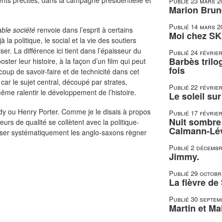
ents précités, dans la campagne présidentielle et
Publié
23 mars 2
Marion Brune
Publié
14 mars 2
able société
renvoie dans l’esprit à certains
Moi chez SK
la politique, le social et la vie des soutiers
r. La différence ici tient dans l’épaisseur du
Publié
24 févrie
Barbès trilo
ster leur histoire, à la façon d’un film qui peut
fois
oup de savoir-faire et de technicité dans cet
car le sujet central, découpé par strates,
Publié
22 févrie
même ralentir le développement de l’histoire.
Le soleil su
 ou Henry Porter. Comme je le disais à propos
Publié
17 févrie
Nuit sombre 
urs de qualité se collètent avec la politique-
Calmann-Lé
aisser systématiquement les anglo-saxons règner
Publié
2 décembr
Jimmy.
Publié
29 octobr
La fièvre de
Publié
30 septem
Martin et Mal