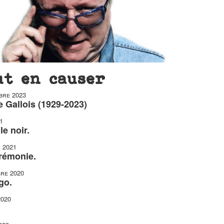
ut en causer
bre 2023
 Gallois (1929-2023)
1
le noir.
r 2021
érémonie.
re 2020
go.
2020