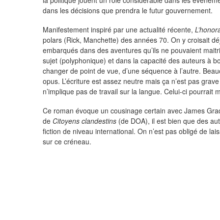
la politique jouent un rôle considérable dans les évènem
dans les décisions que prendra le futur gouvernement.
Manifestement inspiré par une actualité récente,
L’honor
polars (Rick, Manchette) des années 70. On y croisait déjà 
embarqués dans des aventures qu’ils ne pouvaient maitrise
sujet (polyphonique) et dans la capacité des auteurs à boo
changer de point de vue, d’une séquence à l’autre. Beauc
opus. L’écriture est assez neutre mais ça n’est pas grave 
n’implique pas de travail sur la langue. Celui-ci pourrait 
Ce roman évoque un cousinage certain avec James Grady
de
Citoyens clandestins
(de DOA), il est bien que des aute
fiction de niveau international. On n’est pas obligé de l
sur ce créneau.