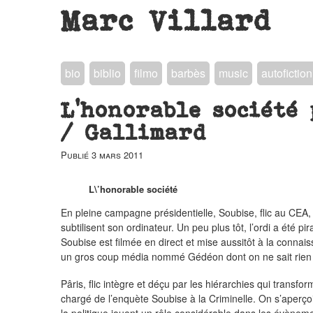
Marc Villard
bio
biblio
filmo
barbès
music
autofiction
L’honorable société
/ Gallimard
Publié
3 mars 2011
L\’honorable société
En pleine campagne présidentielle, Soubise, flic au CEA,
subtilisent son ordinateur. Un peu plus tôt, l’ordi a été pi
Soubise est filmée en direct et mise aussitôt à la conna
un gros coup média nommé Gédéon dont on ne sait rien 
Pâris, flic intègre et déçu par les hiérarchies qui transfo
chargé de l’enquète Soubise à la Criminelle. On s’aperçoit