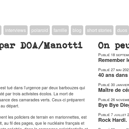
interviews
polaroid
famille
blog
short stories
duos
 par DOA/Manotti
On pe
Publié
18 septem
Remember le
Publié
27 mai 202
40 ans dans 
Publié
30 janvie
 est tué dans l’urgence par deux barbouzes qui
Maître de c
raté par trois activistes écolos. La mort de
issance des camarades verts. Ceux-ci préparent
Publié
26 novemb
Bye Bye Die
au départ.
Publié
7 juillet 
rment les policiers de terrain en marionnettes, est
Rock Hardi.
, au fil des pages, que le nucléaire français et