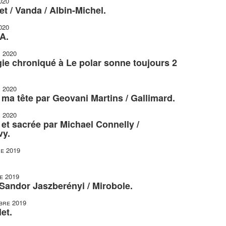
020
t / Vanda / Albin-Michel.
020
A.
r 2020
gie chroniqué à Le polar sonne toujours 2
r 2020
r ma tête par Geovani Martins / Gallimard.
r 2020
et sacrée par Michael Connelly /
vy.
e 2019
e 2019
 Sandor Jaszberényi / Mirobole.
bre 2019
et.