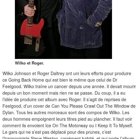
duos
Wilko et Roger.
Wilko Johnson et Roger Daltrey ont uni leurs efforts pour produire
ce Going Back Home qui est bien le même que celui de Dr
Feelgood. Wilko traîne un cancer depuis une année. Il devait mourir
depuis un bon moment mais rien ne se passe. Du coup, il a eu
l’idée de produire cet album avec Roger. Il s’agit de reprises de
Feelgood, d’un cover de Can You Please Crawl Out The Window de
Dylan. Tous les autres morceaux sont des compos de Wilko. Les
deux hommes empoignent leurs titres pied au plancher. Il faut voir
comment ils envoient Ice On The Motorway ou I Keep It To Myself.
Le gars qui ne s’est pas déplacé pour des prunes, c’est
l’harmoniciste Steve Weston, carrément habité, et qui porte l’album