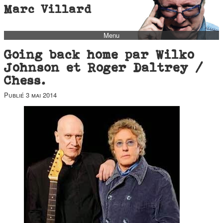
Marc Villard
Menu
bio
Going back home par Wilko
biblio
Johnson et Roger Daltrey /
Chess.
filmo
Publié
3 mai 2014
barbès
music
autofiction
interviews
polaroid
famille
blog
short stories