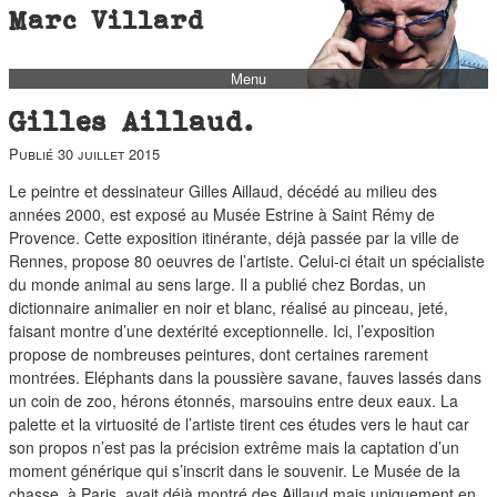
Marc Villard
Menu
bio
Gilles Aillaud.
biblio
Publié
30 juillet 2015
filmo
Le peintre et dessinateur Gilles Aillaud, décédé au milieu des
barbès
années 2000, est exposé au
Musée Estrine
à Saint Rémy de
Provence. Cette exposition itinérante, déjà passée par la ville de
music
Rennes, propose 80 oeuvres de l’artiste. Celui-ci était un spécialiste
autofiction
du monde animal au sens large. Il a publié chez Bordas, un
dictionnaire animalier en noir et blanc, réalisé au pinceau, jeté,
interviews
faisant montre d’une dextérité exceptionnelle. Ici, l’exposition
propose de nombreuses peintures, dont certaines rarement
polaroid
montrées. Eléphants dans la poussière savane, fauves lassés dans
famille
un coin de zoo, hérons étonnés, marsouins entre deux eaux. La
palette et la virtuosité de l’artiste tirent ces études vers le haut car
blog
son propos n’est pas la précision extrême mais la captation d’un
short stories
moment générique qui s’inscrit dans le souvenir. Le Musée de la
chasse, à Paris, avait déjà montré des Aillaud mais uniquement en