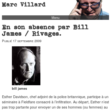
Marc Villard
Menu
bio
En son absence par Bill
biblio
James / Rivages.
filmo
Publié
17 septembre 2009
barbès
music
autofiction
interviews
polaroid
famille
bill james
blog
Esther Davidson, chef adjoint de la police britannique, participe à un
séminaire à Fieldfare consacré à l’infiltration. Au départ, Esther n’est
short stories
pas trop partante pour envoyer un de ses hommes (ou femmes) au