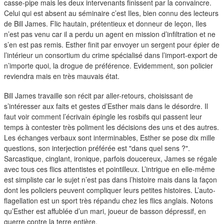
duos
casse-pipe mais les deux intervenants finissent par la convaincre.
Celui qui est absent au séminaire c’est Iles, bien connu des lecteurs
de Bill James. Flic hautain, prétentieux et donneur de leçon, Iles
n’est pas venu car il a perdu un agent en mission d’infiltration et ne
s’en est pas remis. Esther finit par envoyer un sergent pour épier de
l’intérieur un consortium du crime spécialisé dans l’import-export de
n’importe quoi, la drogue de préférence. Evidemment, son policier
reviendra mais en très mauvais état.
Bill James travaille son récit par aller-retours, choisissant de
s’intéresser aux faits et gestes d’Esther mais dans le désordre. Il
faut voir comment l’écrivain épingle les rosbifs qui passent leur
temps à contester très poliment les décisions des uns et des autres.
Les échanges verbaux sont interminables, Esther se pose dix mille
questions, son interjection préférée est "dans quel sens ?".
Sarcastique, cinglant, ironique, parfois doucereux, James se régale
avec tous ces flics attentistes et pointilleux. L’intrigue en elle-même
est simpliste car le sujet n’est pas dans l’histoire mais dans la façon
dont les policiers peuvent compliquer leurs petites histoires. L’auto-
flagellation est un sport très répandu chez les flics anglais. Notons
qu’Esther est affublée d’un mari, joueur de basson dépressif, en
guerre contre la terre entière.