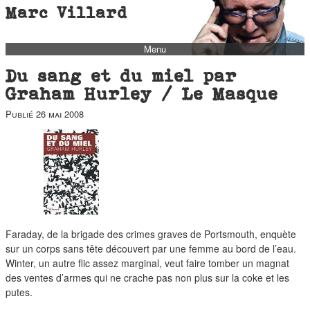
Marc Villard
Menu
bio
Du sang et du miel par
biblio
Graham Hurley / Le Masque
filmo
Publié
26 mai 2008
barbès
music
autofiction
interviews
polaroid
Faraday, de la brigade des crimes graves de Portsmouth, enquète
famille
sur un corps sans tête découvert par une femme au bord de l’eau.
Winter, un autre flic assez marginal, veut faire tomber un magnat
blog
des ventes d’armes qui ne crache pas non plus sur la coke et les
short stories
putes.