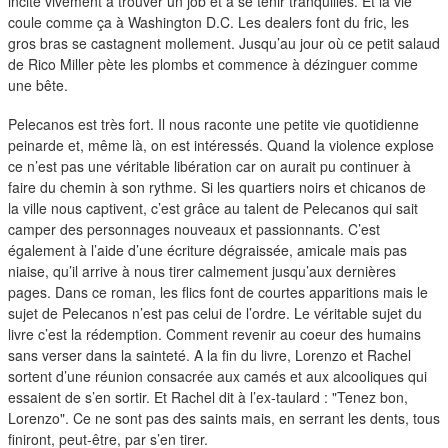
duos
incite vivement à trouver un job et à se tenir tranquilles. Et la vie
coule comme ça à Washington D.C. Les dealers font du fric, les
gros bras se castagnent mollement. Jusqu’au jour où ce petit salaud
de Rico Miller pète les plombs et commence à dézinguer comme
une bête.
Pelecanos est très fort. Il nous raconte une petite vie quotidienne
peinarde et, même là, on est intéressés. Quand la violence explose
ce n’est pas une véritable libération car on aurait pu continuer à
faire du chemin à son rythme. Si les quartiers noirs et chicanos de
la ville nous captivent, c’est grâce au talent de Pelecanos qui sait
camper des personnages nouveaux et passionnants. C’est
également à l’aide d’une écriture dégraissée, amicale mais pas
niaise, qu’il arrive à nous tirer calmement jusqu’aux dernières
pages. Dans ce roman, les flics font de courtes apparitions mais le
sujet de Pelecanos n’est pas celui de l’ordre. Le véritable sujet du
livre c’est la rédemption. Comment revenir au coeur des humains
sans verser dans la sainteté. A la fin du livre, Lorenzo et Rachel
sortent d’une réunion consacrée aux camés et aux alcooliques qui
essaient de s’en sortir. Et Rachel dit à l’ex-taulard : "Tenez bon,
Lorenzo". Ce ne sont pas des saints mais, en serrant les dents, tous
finiront, peut-être, par s’en tirer.