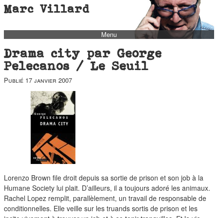
Marc Villard
Menu
bio
Drama city par George
biblio
Pelecanos / Le Seuil
filmo
Publié
17 janvier 2007
barbès
music
autofiction
interviews
polaroid
famille
Lorenzo Brown file droit depuis sa sortie de prison et son job à la
blog
Humane Society lui plait. D’ailleurs, il a toujours adoré les animaux.
Rachel Lopez remplit, parallèlement, un travail de responsable de
short stories
conditionnelles. Elle veille sur les truands sortis de prison et les