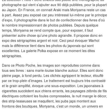
duos
photographe qui vient s’ajouter aux 90 déjà publiées, pour la plupart
au Japon. En France, on connait Araki mais Moriyama reste un cas
à part. Assez peu exposé car peu intéressé lui-même par le principe
d’expo, il photographie dans le but de confectionner des livres d’où
le nombre impressionnant de photos publiées. Depuis quelque
temps, Moriyama se rend compte que, pour exposer, il faut
présenter autre chose qu’une photo agrandie. Il propose donc en
expo des sérigraphies argent et noir. Ceci peut évoquer Warhol
mais la différence tient dans les photos du japonais qui sont
excellentes. La galerie Polka expose en ce moment les dites
sérigraphies.
Dans ce Photo Poche, les images son reproduites comme dans
tous ses livres : sans marie-louise blanche autour. Elles sont donc
pleine page, à fond perdu. Les clichés agrippent le lecteur, étouffé
par ce trop-plein d’images. Le traitement est toujours très contrasté
et le grain amplifié, évoque une sous-exposition. Les japonaises à
cigarettes succèdent aux chiens errants, les paysages zébrés de fils
électriques cottoient les foules compressées, la nuit mange le décor,
des strip-teaseuses se maquillent, les pubs japs montent aux
frontons des boutiques. Moriyama, c’est un monde, un univers en