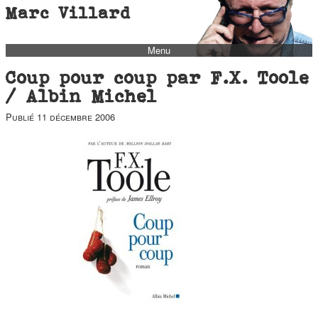
Marc Villard
Menu
bio
Coup pour coup par F.X. Toole
biblio
/ Albin Michel
filmo
Publié
11 décembre 2006
barbès
music
autofiction
interviews
polaroid
famille
blog
short stories