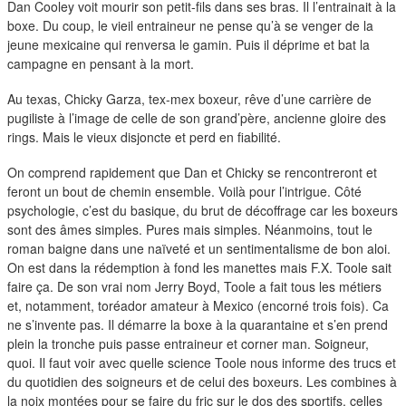
duos
Dan Cooley voit mourir son petit-fils dans ses bras. Il l’entrainait à la
boxe. Du coup, le vieil entraineur ne pense qu’à se venger de la
jeune mexicaine qui renversa le gamin. Puis il déprime et bat la
campagne en pensant à la mort.
Au texas, Chicky Garza, tex-mex boxeur, rêve d’une carrière de
pugiliste à l’image de celle de son grand’père, ancienne gloire des
rings. Mais le vieux disjoncte et perd en fiabilité.
On comprend rapidement que Dan et Chicky se rencontreront et
feront un bout de chemin ensemble. Voilà pour l’intrigue. Côté
psychologie, c’est du basique, du brut de décoffrage car les boxeurs
sont des âmes simples. Pures mais simples. Néanmoins, tout le
roman baigne dans une naïveté et un sentimentalisme de bon aloi.
On est dans la rédemption à fond les manettes mais F.X. Toole sait
faire ça. De son vrai nom Jerry Boyd, Toole a fait tous les métiers
et, notamment, toréador amateur à Mexico (encorné trois fois). Ca
ne s’invente pas. Il démarre la boxe à la quarantaine et s’en prend
plein la tronche puis passe entraineur et corner man. Soigneur,
quoi. Il faut voir avec quelle science Toole nous informe des trucs et
du quotidien des soigneurs et de celui des boxeurs. Les combines à
la noix montées pour se faire du fric sur le dos des sportifs, celles