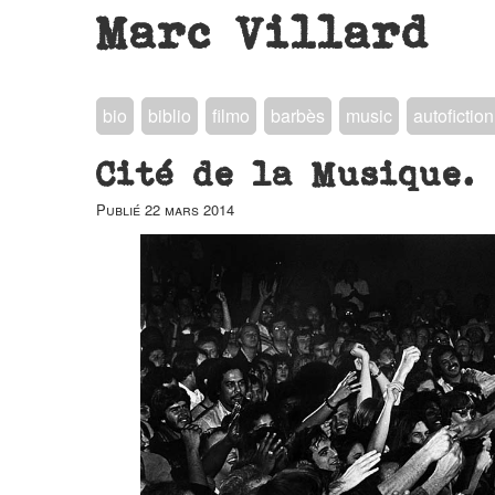
Marc Villard
bio
biblio
filmo
barbès
music
autofiction
Cité de la Musique.
Publié
22 mars 2014