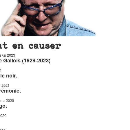
ut en causer
bre 2023
 Gallois (1929-2023)
1
le noir.
r 2021
érémonie.
re 2020
go.
2020