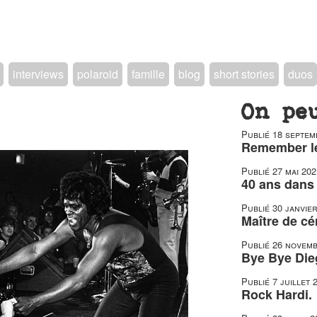
interviews
polaroid
famille
blog
short stories
duos
On pe
Publié
18 septem
Remember le
Publié
27 mai 202
40 ans dans 
Publié
30 janvie
Maître de c
Publié
26 novemb
Bye Bye Die
Publié
7 juillet 
Rock Hardi.