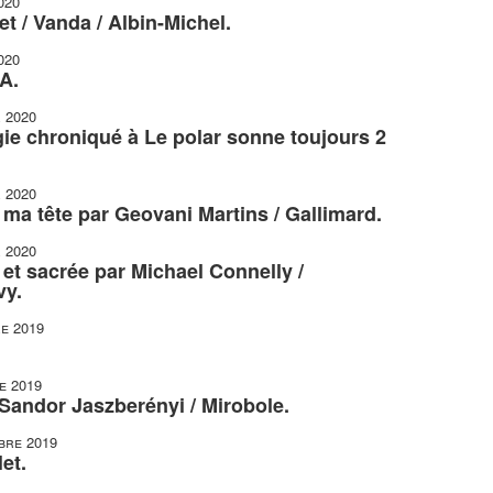
020
t / Vanda / Albin-Michel.
020
A.
r 2020
gie chroniqué à Le polar sonne toujours 2
r 2020
r ma tête par Geovani Martins / Gallimard.
r 2020
et sacrée par Michael Connelly /
vy.
e 2019
e 2019
 Sandor Jaszberényi / Mirobole.
bre 2019
et.