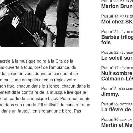
Publié
23 mars 2
Marion Brune
Publié
14 mars 2
Moi chez SK
Publié
24 févrie
Barbès trilo
fois
Publié
22 févrie
Le soleil su
crée à la musique noire à la Cité de la
s ouverts à tous, bref de l’ambiance, du
Publié
17 févrie
Nuit sombre 
ut de l’expo on vous donne un casque et un
Calmann-Lé
e multitude de spots et vous réglez votre
son truc, chacun dans le silence, chacun dans le
Publié
2 décembr
ent dit le contraire de la musique live que je
Jimmy.
d on parle de la musique black. Pourquoi réunir
Publié
29 octobr
e dans son monde ? Il suffisait de construire un
La fièvre de
a dans un fauteuil en sirotant une bière. Pas
Publié
30 septem
Martin et Mal