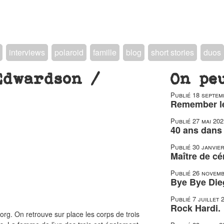
interviews
polaroid
famille
blog
short stories
duos
Edwardson /
On pe
Publié
18 septem
Remember le
Publié
27 mai 202
40 ans dans 
Publié
30 janvie
Maître de c
Publié
26 novemb
Bye Bye Die
Publié
7 juillet 
Rock Hardi.
rg. On retrouve sur place les corps de trois