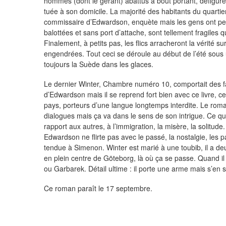
hommes (dont le gérant) abattus à bout portant, défiguré
tuée à son domicile. La majorité des habitants du quartier
commissaire d’Edwardson, enquète mais les gens ont peu
balottées et sans port d’attache, sont tellement fragiles qu
Finalement, à petits pas, les flics arracheront la vérité sur
engendrées. Tout ceci se déroule au début de l’été sous
toujours la Suède dans les glaces.
Le dernier Winter, Chambre numéro 10, comportait des f
d’Edwardson mais il se reprend fort bien avec ce livre, 
pays, porteurs d’une langue longtemps interdite. Le romanc
dialogues mais ça va dans le sens de son intrigue. Ce qu
rapport aux autres, à l’immigration, la misère, la solitu
Edwardson ne flirte pas avec le passé, la nostalgie, les 
tendue à Simenon. Winter est marié à une toubib, il a deux
en plein centre de Göteborg, là où ça se passe. Quand il
ou Garbarek. Détail ultime : il porte une arme mais s’en 
Ce roman paraît le 17 septembre.