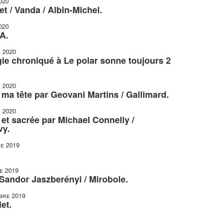
020
t / Vanda / Albin-Michel.
020
A.
r 2020
gie chroniqué à Le polar sonne toujours 2
r 2020
r ma tête par Geovani Martins / Gallimard.
r 2020
et sacrée par Michael Connelly /
vy.
e 2019
e 2019
 Sandor Jaszberényi / Mirobole.
bre 2019
et.