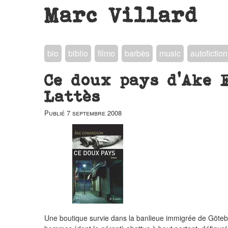
Marc Villard
bio
biblio
filmo
barbès
music
autofiction
Ce doux pays d’Ake 
Lattès
Publié
7 septembre 2008
Une boutique survie dans la banlieue immigrée de Götebo