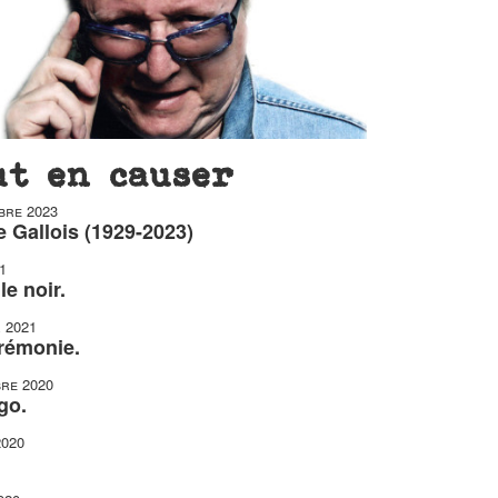
ut en causer
bre 2023
 Gallois (1929-2023)
1
le noir.
r 2021
érémonie.
re 2020
go.
2020