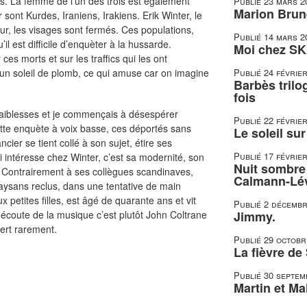
s. La femme de l’un des trois est également
Publié
23 mars 2
Marion Brune
 sont Kurdes, Iraniens, Irakiens. Erik Winter, le
r, les visages sont fermés. Ces populations,
Publié
14 mars 2
’il est difficile d’enquèter à la hussarde.
Moi chez SK
 ces morts et sur les traffics qui les ont
 un soleil de plomb, ce qui amuse car on imagine
Publié
24 févrie
Barbès trilo
fois
aiblesses et je commençais à désespérer
Publié
22 févrie
cette enquète à voix basse, ces déportés sans
Le soleil su
ier se tient collé à son sujet, étire ses
Publié
17 févrie
i intéresse chez Winter, c’est sa modernité, son
Nuit sombre 
de. Contrairement à ses collègues scandinaves,
Calmann-Lé
paysans reclus, dans une tentative de main
 petites filles, est âgé de quarante ans et vit
Publié
2 décembr
 écoute de la musique c’est plutôt John Coltrane
Jimmy.
sert rarement.
Publié
29 octobr
La fièvre de
Publié
30 septem
Martin et Mal