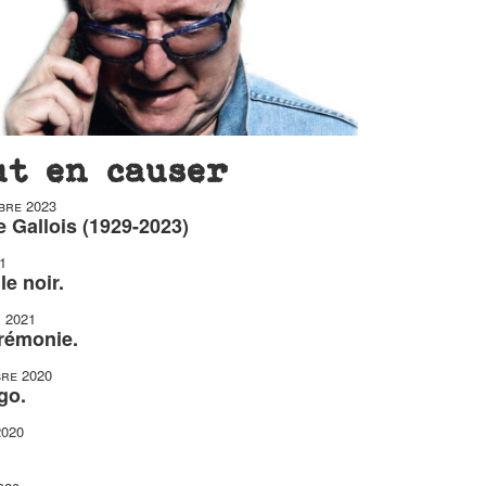
ut en causer
bre 2023
 Gallois (1929-2023)
1
le noir.
r 2021
érémonie.
re 2020
go.
2020