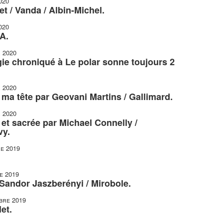
020
t / Vanda / Albin-Michel.
020
A.
r 2020
gie chroniqué à Le polar sonne toujours 2
r 2020
r ma tête par Geovani Martins / Gallimard.
r 2020
et sacrée par Michael Connelly /
vy.
e 2019
e 2019
 Sandor Jaszberényi / Mirobole.
bre 2019
et.