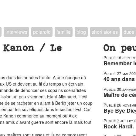
interviews
polaroid
famille
blog
short stories
duos
 Kanon / Le
On pe
Publié
18 septem
Remember le
Publié
27 mai 202
camps dans les années trente. A une époque où
40 ans dans 
aux US et devient au fil du temps un écrivain
Publié
30 janvie
demande de dénoncer ses copains scénaristes
Maître de c
ssion un peu vivement. Etant Allemand, il est
ose de se racheter en allant à Berlin jeter un coup
Publié
26 novemb
lée par les soviétiques dans le secteur Est. Car
Bye Bye Die
re de Kanon commence au moment où Alex
Publié
7 juillet 
ins amis d’avant guerre sont encore là mais tout
Rock Hardi.
aux maîtres sont russes et ils ne compressent