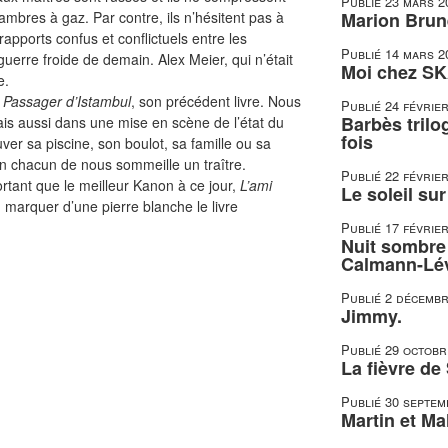
Publié
23 mars 2
mbres à gaz. Par contre, ils n’hésitent pas à
Marion Brune
rapports confus et conflictuels entre les
Publié
14 mars 2
a guerre froide de demain. Alex Meier, qui n’était
Moi chez SK
e.
u
Passager d’Istambul
, son précédent livre. Nous
Publié
24 févrie
Barbès trilo
 aussi dans une mise en scène de l’état du
fois
r sa piscine, son boulot, sa famille ou sa
en chacun de nous sommeille un traître.
Publié
22 févrie
rtant que le meilleur Kanon à ce jour,
L’ami
Le soleil su
 marquer d’une pierre blanche le livre
Publié
17 févrie
Nuit sombre 
Calmann-Lé
Publié
2 décembr
Jimmy.
Publié
29 octobr
La fièvre de
Publié
30 septem
Martin et Mal