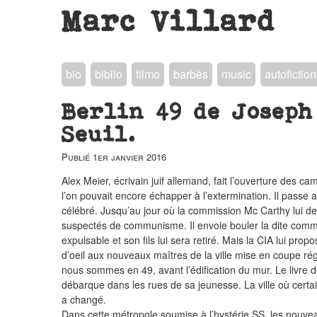
Marc Villard
bio
biblio
filmo
barbès
music
autofiction
Berlin 49 de Joseph
Seuil.
Publié
1er janvier 2016
Alex Meier, écrivain juif allemand, fait l’ouverture des 
l’on pouvait encore échapper à l’extermination. Il passe 
célébré. Jusqu’au jour où la commission Mc Carthy lui 
suspectés de communisme. Il envoie bouler la dite commi
expulsable et son fils lui sera retiré. Mais la CIA lui prop
d’oeil aux nouveaux maîtres de la ville mise en coupe rég
nous sommes en 49, avant l’édification du mur. Le liv
débarque dans les rues de sa jeunesse. La ville où certa
a changé.
Dans cette métropole soumise à l’hystérie SS, les nouve