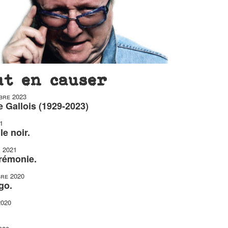
ut en causer
bre 2023
 Gallois (1929-2023)
1
le noir.
r 2021
érémonie.
re 2020
go.
2020