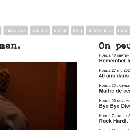
interviews
polaroid
famille
blog
short stories
duos
man.
On pe
Publié
18 septem
Remember le
Publié
27 mai 202
40 ans dans 
Publié
30 janvie
Maître de c
Publié
26 novemb
Bye Bye Die
Publié
7 juillet 
Rock Hardi.