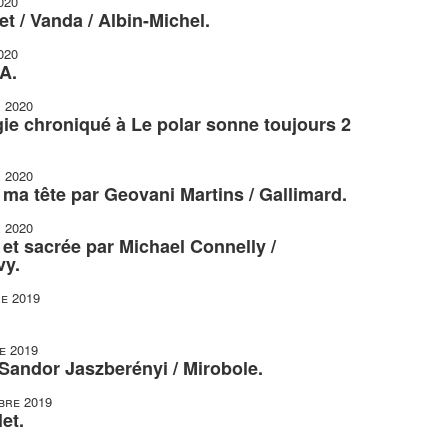
020
t / Vanda / Albin-Michel.
020
A.
r 2020
gie chroniqué à Le polar sonne toujours 2
r 2020
r ma tête par Geovani Martins / Gallimard.
r 2020
et sacrée par Michael Connelly /
vy.
e 2019
e 2019
 Sandor Jaszberényi / Mirobole.
bre 2019
et.