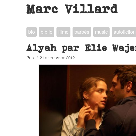
Marc Villard
bio
biblio
filmo
barbès
music
autofiction
Alyah par Elie Waje
Publié
21 septembre 2012