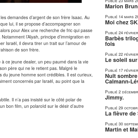
Publié
23 mars 2
Marion Brune
Publié
14 mars 2
l les demandes d’argent de son frère Isaac. Au
Moi chez SK
e que lui, il se propose d’accompagner son
lors pour Alex une recherche de fric qui passe
Publié
24 févrie
. Notamment l’Alyah, principe d’immigration en
Barbès trilo
fois
er Israël, il devra tirer un trait sur l’amour de
rahison de son frère.
Publié
22 févrie
Le soleil su
 à ce jeune dealer, un peu paumé dans la vie
on père qui ne le retient pas. Malgré le
Publié
17 févrie
s du jeune homme sont crédibles. Il est curieux,
Nuit sombre 
Calmann-Lé
aiment concernés par Israël, au point que la
Publié
2 décembr
Jimmy.
ile. Il n’a pas insisté sur le côté polar de
, un bon film, un polaroïd sur le désir d’autre
Publié
29 octobr
La fièvre de
Publié
30 septem
Martin et Mal