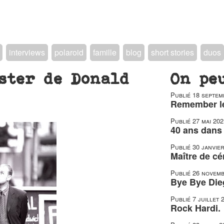
interviews
polaroid
famille
blog
short stories
duos
ster de Donald
On pe
Publié
18 septem
Remember le
Publié
27 mai 202
40 ans dans 
Publié
30 janvie
Maître de c
Publié
26 novemb
Bye Bye Die
Publié
7 juillet 
Rock Hardi.