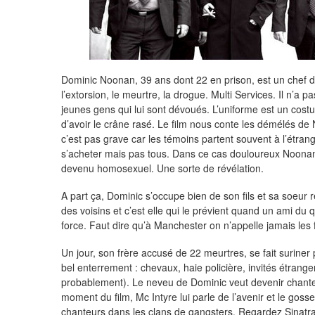
Dominic Noonan, 39 ans dont 22 en prison, est un chef de
l’extorsion, le meurtre, la drogue. Multi Services. Il n’a 
jeunes gens qui lui sont dévoués. L’uniforme est un costum
d’avoir le crâne rasé. Le film nous conte les démélés de N
c’est pas grave car les témoins partent souvent à l’étra
s’acheter mais pas tous. Dans ce cas douloureux Noonan f
devenu homosexuel. Une sorte de révélation.
A part ça, Dominic s’occupe bien de son fils et sa soeur 
des voisins et c’est elle qui le prévient quand un ami du 
force. Faut dire qu’à Manchester on n’appelle jamais les f
Un jour, son frère accusé de 22 meurtres, se fait suriner
bel enterrement : chevaux, haie policière, invités étrange
probablement). Le neveu de Dominic veut devenir chante
moment du film, Mc Intyre lui parle de l’avenir et le gosse
chanteurs dans les clans de gangsters. Regardez Sinatra, 