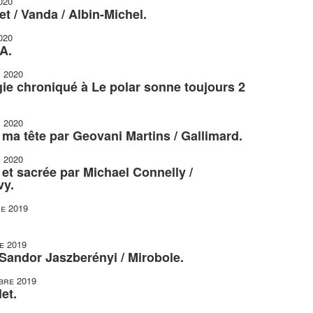
020
t / Vanda / Albin-Michel.
020
A.
r 2020
gie chroniqué à Le polar sonne toujours 2
r 2020
r ma tête par Geovani Martins / Gallimard.
r 2020
et sacrée par Michael Connelly /
vy.
e 2019
e 2019
 Sandor Jaszberényi / Mirobole.
bre 2019
et.