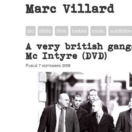
Marc Villard
bio
biblio
filmo
barbès
music
autofiction
A very british gang
Mc Intyre (DVD)
Publié
7 septembre 2008