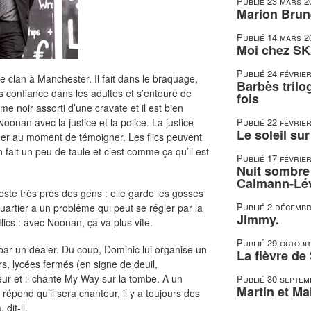
Publié
23 mars 2
Marion Brune
Publié
14 mars 2
Moi chez SK
Publié
24 févrie
 clan à Manchester. Il fait dans le braquage,
Barbès trilo
pas confiance dans les adultes et s’entoure de
fois
e noir assorti d’une cravate et il est bien
oonan avec la justice et la police. La justice
Publié
22 févrie
Le soleil su
nger au moment de témoigner. Les flics peuvent
ait un peu de taule et c’est comme ça qu’il est
Publié
17 févrie
Nuit sombre 
Calmann-Lé
reste très près des gens : elle garde les gosses
Publié
2 décembr
quartier a un problême qui peut se régler par la
Jimmy.
lics : avec Noonan, ça va plus vite.
Publié
29 octobr
 par un dealer. Du coup, Dominic lui organise un
La fièvre de
rs, lycées fermés (en signe de deuil,
ur et il chante My Way sur la tombe. A un
Publié
30 septem
Martin et Mal
 répond qu’il sera chanteur, il y a toujours des
dit-il.