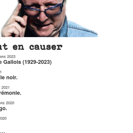
ut en causer
bre 2023
 Gallois (1929-2023)
1
le noir.
r 2021
érémonie.
re 2020
go.
2020