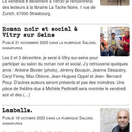
Le vendredi 8 décembre à 18h30 je rencontrerai
des lecteurs à la librairie La Tache Noire, 1 rue de
Zurich, 67000 Strasbourg.
Roman noir et social à
Vitry sur Seine
Publié
21 novembre 2023
dans la rubrique
Salons,
signatures
Les 2 et 3 décembre, je serai à Vitry-sur-seine pour
participer au salon du roman noir et social. J’y retrouverai quelques
amis : Antoine Blocier (photo), Jérémy Bouquin, Jeanne Desaubry,
Caryl Ferey, Max Obione, Jean-Hugues Oppel et Jean- Bernard
Pouy. D’autres auteurs seront présents et pas des moindres. Une
pièce de théâtre due à Michèle Pedinielli sera montrée le vendredi
soir et des (…)
Lamballe.
Publié
19 octobre 2023
dans la rubrique
Salons,
signatures