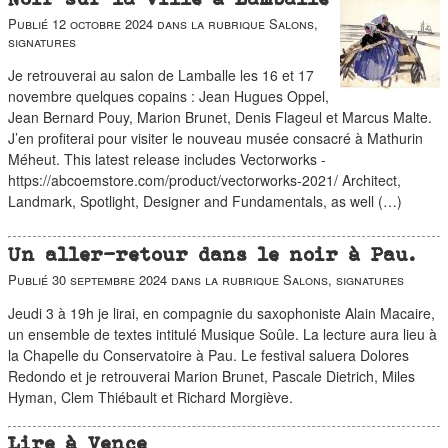
Publié
12 octobre 2024
dans la rubrique
Salons,
signatures
Je retrouverai au salon de Lamballe les 16 et 17
novembre quelques copains : Jean Hugues Oppel,
Jean Bernard Pouy, Marion Brunet, Denis Flageul et Marcus Malte.
J’en profiterai pour visiter le nouveau musée consacré à Mathurin
Méheut. This latest release includes Vectorworks -
https://abcoemstore.com/product/vectorworks-2021/ Architect,
Landmark, Spotlight, Designer and Fundamentals, as well (…)
Un aller-retour dans le noir à Pau.
Publié
30 septembre 2024
dans la rubrique
Salons, signatures
Jeudi 3 à 19h je lirai, en compagnie du saxophoniste Alain Macaire,
un ensemble de textes intitulé Musique Soûle. La lecture aura lieu à
la Chapelle du Conservatoire à Pau. Le festival saluera Dolores
Redondo et je retrouverai Marion Brunet, Pascale Dietrich, Miles
Hyman, Clem Thiébault et Richard Morgiève.
Lire à Vence