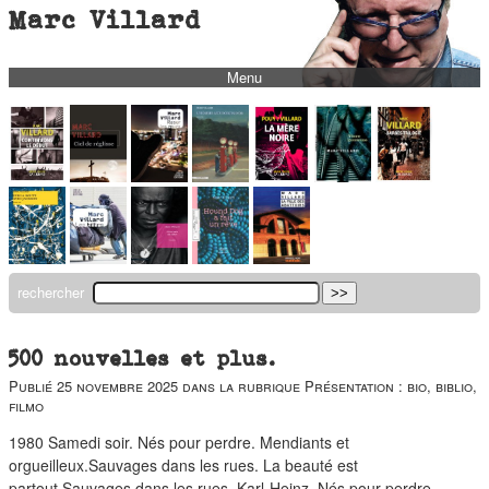
Marc Villard
Menu
bio
biblio
filmo
barbès
music
autofiction
rechercher
interviews
polaroid
500 nouvelles et plus.
famille
Publié
25 novembre 2025
dans la rubrique
Présentation : bio, biblio,
filmo
blog
1980 Samedi soir. Nés pour perdre. Mendiants et
short stories
orgueilleux.Sauvages dans les rues. La beauté est
partout.Sauvages dans les rues. Karl-Heinz. Nés pour perdre.