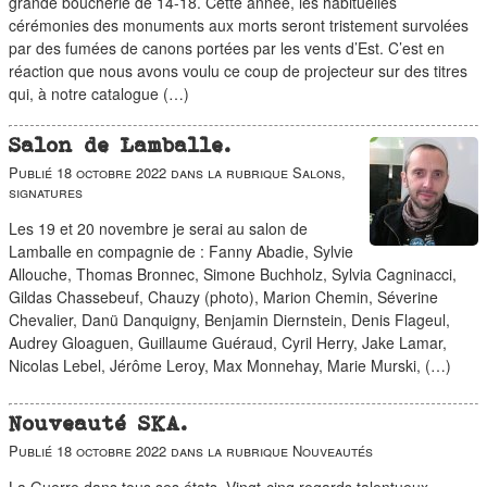
grande boucherie de 14-18. Cette année, les habituelles
cérémonies des monuments aux morts seront tristement survolées
par des fumées de canons portées par les vents d’Est. C’est en
réaction que nous avons voulu ce coup de projecteur sur des titres
qui, à notre catalogue (…)
Salon de Lamballe.
Publié
18 octobre 2022
dans la rubrique
Salons,
signatures
Les 19 et 20 novembre je serai au salon de
Lamballe en compagnie de : Fanny Abadie, Sylvie
Allouche, Thomas Bronnec, Simone Buchholz, Sylvia Cagninacci,
Gildas Chassebeuf, Chauzy (photo), Marion Chemin, Séverine
Chevalier, Danü Danquigny, Benjamin Diernstein, Denis Flageul,
Audrey Gloaguen, Guillaume Guéraud, Cyril Herry, Jake Lamar,
Nicolas Lebel, Jérôme Leroy, Max Monnehay, Marie Murski, (…)
Nouveauté SKA.
Publié
18 octobre 2022
dans la rubrique
Nouveautés
La Guerre dans tous ses états. Vingt-cinq regards talentueux,