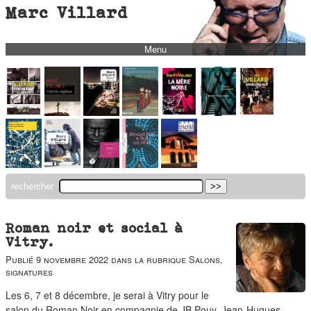
Marc Villard
Menu
bio
biblio
filmo
barbès
music
autofiction
rechercher
interviews
polaroid
Roman noir et social à
Vitry.
famille
Publié
9 novembre 2022
dans la rubrique
Salons,
blog
signatures
short stories
Les 6, 7 et 8 décembre, je serai à Vitry pour le
salon du Roman Noir en compagnie de JB Pouy, Jean-Hugues