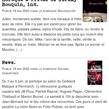
Bouquin, in8.
Publié
19 mai 2022
dans la rubrique
Nouveautés
Julien, trentenaire autiste, tient une baraque à frites
avec sa mère. Elle n’a pas son pareil pour gérer les
quantités, patates pelées, bains d’huile, fûts de bière, ou rendre la
monnaie. Elle tient aussi à distance les petits cons qui roulent des
mécaniques. De loin, Mike, l’ami de la famille, veille, vérifie la
recette. Mais un matin, Maman ne se lève pas. Après Le sorcier et
Maurice, (…)
News.
Publié
19 mai 2022
dans la rubrique
Salons,
signatures
Du 3 au 6 juin, je participe au salon du Goëland
Masqué à Penmarch. j’y retrouverai quelques
copains tels JB Pouy, Patrick Raynal, Hugues Pagan, Clémentine
Thiébault et Marion Brunet. Le samedi à 15h je discuterai avec
Jean-Bernard sur le lieu même des rencontres. Ces jours-ci vient de
paraître La mère Noire en Folio Policier, co-écrit avec