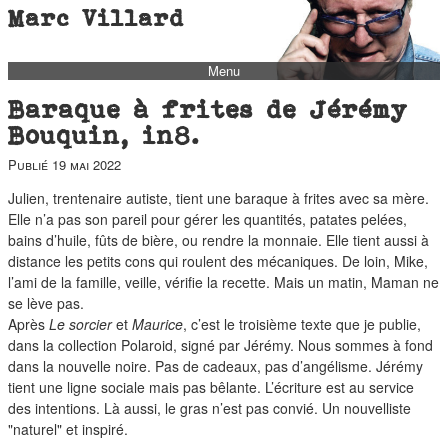
Marc Villard
Menu
bio
Baraque à frites de Jérémy
biblio
Bouquin, in8.
filmo
Publié
19 mai 2022
barbès
Julien, trentenaire autiste, tient une baraque à frites avec sa mère.
Elle n’a pas son pareil pour gérer les quantités, patates pelées,
music
bains d’huile, fûts de bière, ou rendre la monnaie. Elle tient aussi à
autofiction
distance les petits cons qui roulent des mécaniques. De loin, Mike,
l’ami de la famille, veille, vérifie la recette. Mais un matin, Maman ne
interviews
se lève pas.
polaroid
Après
Le sorcier
et
Maurice
, c’est le troisième texte que je publie,
dans la collection Polaroid, signé par Jérémy. Nous sommes à fond
famille
dans la nouvelle noire. Pas de cadeaux, pas d’angélisme. Jérémy
blog
tient une ligne sociale mais pas bêlante. L’écriture est au service
des intentions. Là aussi, le gras n’est pas convié. Un nouvelliste
short stories
"naturel" et inspiré.