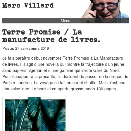
Marc Villard
Menu
bio
Terre Promise / La
biblio
manufacture de livres.
filmo
Publié
27 septembre 2019
barbès
Je fais paraître début novembre Terre Promise à La Manufacture
de livres. Il s’agit d’une novella qui montre la trajectoire d’un jeune
music
sans-papiers nigérian et d’une gamine qui vivote Gare du Nord.
autofiction
Pour échapper à la précarité, ils décident de passer de la drogue de
Paris à Londres. Le voyage se fait en car et shuttle. Mais c’est une
interviews
mauvaise idée. Le booklet comporte grosso modo 130 pages.
polaroid
famille
blog
short stories