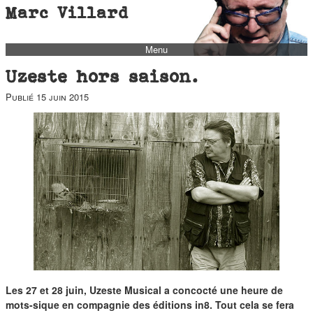
Marc Villard
Menu
bio
Uzeste hors saison.
biblio
Publié
15 juin 2015
filmo
barbès
music
autofiction
interviews
polaroid
famille
blog
short stories
Les 27 et 28 juin, Uzeste Musical a concocté une heure de
mots-sique en compagnie des éditions in8. Tout cela se fera