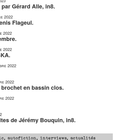
023
par Gérard Alle, in8.
e 2022
enis Flageul.
e 2022
embre.
e 2022
SKA.
bre 2022
re 2022
 brochet en bassin clos.
re 2022
2
ites de Jérémy Bouquin, in8.
ic, autofiction, interviews, actualités