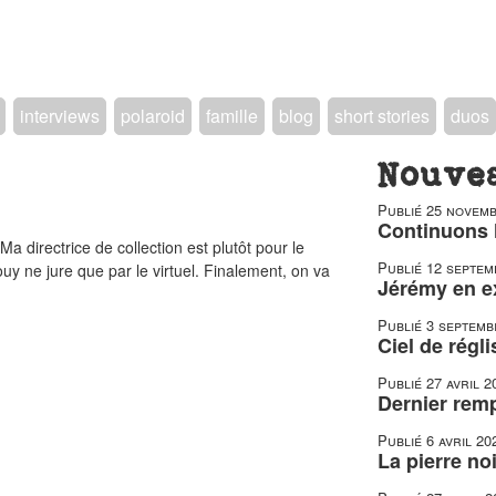
interviews
polaroid
famille
blog
short stories
duos
Nouve
Publié
25 novemb
Continuons 
a directrice de collection est plutôt pour le
Publié
12 septem
ouy ne jure que par le virtuel. Finalement, on va
Jérémy en e
Publié
3 septemb
Ciel de régli
Publié
27 avril 2
Dernier remp
Publié
6 avril 20
La pierre no