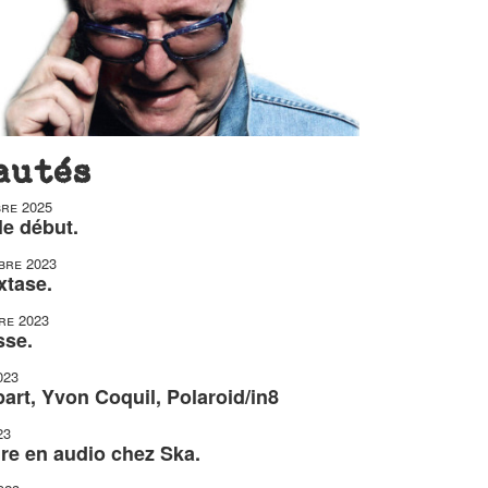
autés
re 2025
le début.
bre 2023
xtase.
re 2023
sse.
023
art, Yvon Coquil, Polaroid/in8
23
ire en audio chez Ska.