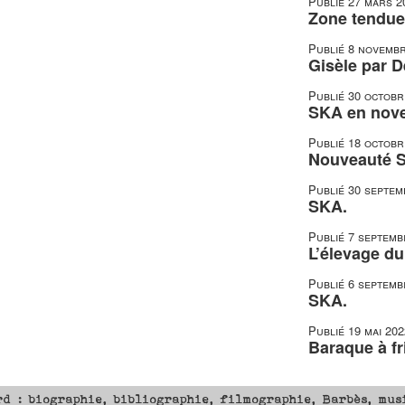
Publié
27 mars 2
Zone tendue 
Publié
8 novembr
Gisèle par D
Publié
30 octobr
SKA en nov
Publié
18 octobr
Nouveauté 
Publié
30 septem
SKA.
Publié
7 septemb
L’élevage du
Publié
6 septemb
SKA.
Publié
19 mai 202
Baraque à fr
rd : biographie, bibliographie, filmographie, Barbès, mus