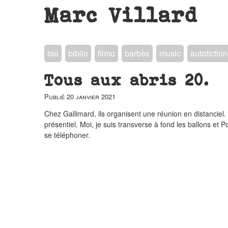
Marc Villard
bio
biblio
filmo
barbès
music
autofiction
Tous aux abris 20.
Publié
20 janvier 2021
Chez Gallimard, ils organisent une réunion en distanciel. M
présentiel. Moi, je suis transverse à fond les ballons et P
se téléphoner.