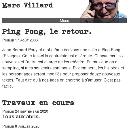
Marc Villard
Menu
bio
Ping Pong, le retour.
biblio
Publié
17 août 2006
filmo
Jean Bernard Pouy et moi-même écrivons une suite à Ping Pong
barbès
(Rivages). Cette fois-ci la contrainte est différente. Chacun écrit six
nouvelles et l’autre est chargé de les réécrire. En musique on dit
music
sampling, si mes souvenirs sont bons. Evidemment, les histoires et
autofiction
les personnages seront modifiés pour proposer douze nouveaux
textes. Faut dire qu’à nos âges on cherche à s’amuser. C’est pas
interviews
facile.
polaroid
Travaux en cours
famille
blog
Publié
24 septembre 2020
Tous aux abris.
short stories
Publié
8 juillet 2020